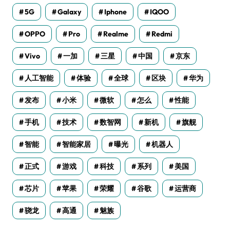
5G
Galaxy
Iphone
IQOO
OPPO
Pro
Realme
Redmi
Vivo
一加
三星
中国
京东
人工智能
体验
全球
区块
华为
发布
小米
微软
怎么
性能
手机
技术
数智网
新机
旗舰
智能
智能家居
曝光
机器人
正式
游戏
科技
系列
美国
芯片
苹果
荣耀
谷歌
运营商
骁龙
高通
魅族