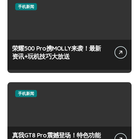
手机新闻
荣耀500 Pro携MOLLY来袭！最新
资讯+玩机技巧大放送
手机新闻
真我GT8 Pro震撼登场！特色功能