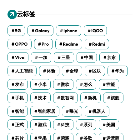
云标签
5G
Galaxy
Iphone
IQOO
OPPO
Pro
Realme
Redmi
Vivo
一加
三星
中国
京东
人工智能
体验
全球
区块
华为
发布
小米
微软
怎么
性能
手机
技术
数智网
新机
旗舰
智能
智能家居
曝光
机器人
正式
游戏
科技
系列
美国
芯片
苹果
荣耀
谷歌
运营商