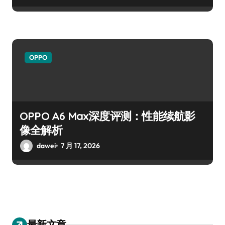
OPPO
OPPO A6 Max深度评测：性能续航影
像全解析
dawei
7 月 17, 2026
最新文章