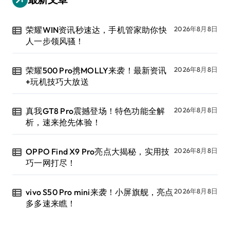
荣耀WIN资讯秒速达，手机管家助你快
2026年8月8日
人一步领风骚！
荣耀500 Pro携MOLLY来袭！最新资讯
2026年8月8日
+玩机技巧大放送
真我GT8 Pro震撼登场！特色功能全解
2026年8月8日
析，速来抢先体验！
OPPO Find X9 Pro亮点大揭秘，实用技
2026年8月8日
巧一网打尽！
vivo S50 Pro mini来袭！小屏旗舰，亮点
2026年8月8日
多多速来瞧！