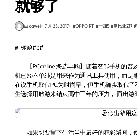
就够了
由 dawei
7 月 25, 2017
#
OPPO R11
#
一加5
#
努比亚Z17
#
副标题#e#
【PConline 海选导购】随着智能手机的
机已经不单纯是用来作为通讯工具使用，而是
在说手机取代PC为时尚早，但手机确实取代
生选择用旅游来结束高中三年的压力， 而出游
如果想要留下生活当中最好的精彩瞬间，使