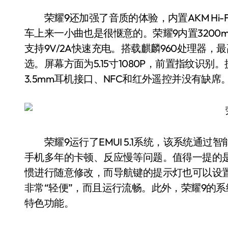
荣耀9还加强了音质的体验，内置AKM Hi-Fi芯
车上来一小曲也是很惬意的。荣耀9内置3200
支持9V/2A快速充电。搭载麒麟960处理器，最
选。屏幕方面为5.15寸1080P，前置指纹
3.5mm耳机接口、NFC和红外遥控并没有缺席
荣耀9运行了EMUI 5.1系统，该系统通过智
手机多年的卡顿、反应慢等问题。值得一提的
惯进行随意修改，而导航键的提示灯也可以设
非常“轻便”，而且运行流畅。此外，荣耀9的
特色功能。