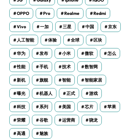
5G
Galaxy
Iphone
IQOO
OPPO
Pro
Realme
Redmi
Vivo
一加
三星
中国
京东
人工智能
体验
全球
区块
华为
发布
小米
微软
怎么
性能
手机
技术
数智网
新机
旗舰
智能
智能家居
曝光
机器人
正式
游戏
科技
系列
美国
芯片
苹果
荣耀
谷歌
运营商
骁龙
高通
魅族