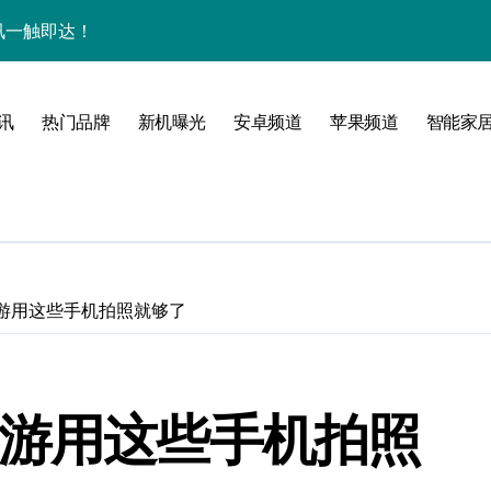
量资讯一触即达！
点，一机全掌握！
揭秘，速来围观！
讯
热门品牌
新机曝光
安卓频道
苹果频道
智能家
家带你探新亮点
出游用这些手机拍照就够了
出游用这些手机拍照
风尚，一手掌控未来！