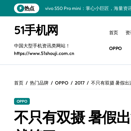
跳
热点
vivo S50 Pro mini：掌心小巨匠，海
转
到
三星Galaxy S26震撼来袭！创新科技亮
内
51手机网
容
小米17 Pro震撼来袭！超实用功能抢先
首页
资
三星Galaxy Z Fold7抢先揭秘！手机管
中国大型手机资讯类网站！
OPPO
https://www.51shouji.com.cn
S25 Ultra颜值炸裂！定制主题潮翻天！
S25+闪亮登场，这样拍更吸睛！
S24+震撼登场，美出新高度！
首页
热门品牌
OPPO
2017
不只有双摄 暑假
S26+颜值暴增！三星机皇美颜秘籍曝光
OPPO
A56 5G新机登场，三星风尚自此开启！
不只有双摄 暑假
三星Galaxy Z TriFold，三折叠屏新