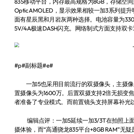
835移动平台，内存最高规格为8GB，存储空间则
Optic AMOLED，显示效果相较一加3系列提
面有星辰黑和月岩灰两种选择。电池容量为33
5V/4A极速DASH闪充。网络制式方面支持双
#p#副标题#e#
一加5也采用目前流行的双摄像头，主摄像头为
置摄像头为1600万。后置双摄支持2倍无损
者准备了专业模式。而前置镜头支持屏幕补光
编辑点评：一加5延续一加3/3T在拍照上
摄体验，而“高通骁龙835平台+8GB RAM