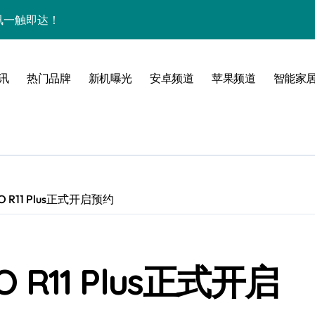
量资讯一触即达！
点，一机全掌握！
揭秘，速来围观！
讯
热门品牌
新机曝光
安卓频道
苹果频道
智能家
家带你探新亮点
 R11 Plus正式开启预约
 R11 Plus正式开启
风尚，一手掌控未来！