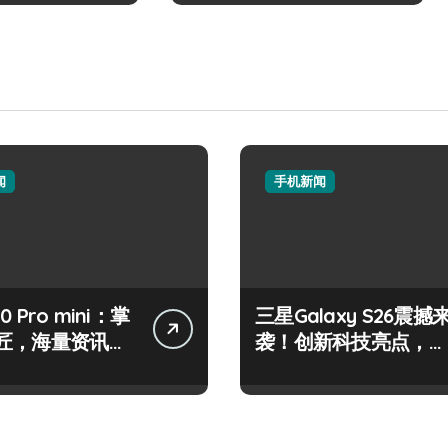
闻
手机新闻
50 Pro mini：掌
三星Galaxy S26震撼
匠，海量资讯一
袭！创新科技亮点，一
！
机全掌握！