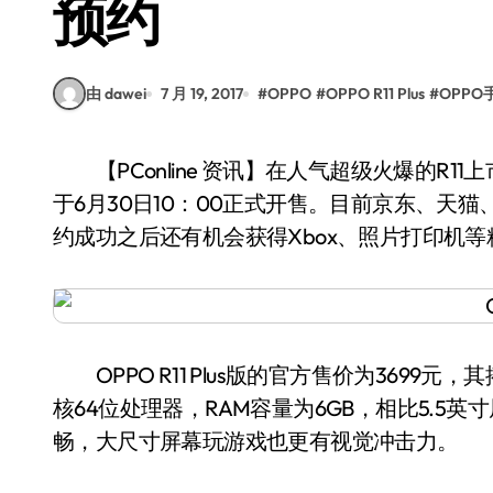
预约
由 dawei
7 月 19, 2017
#
OPPO
#
OPPO R11 Plus
#
OPPO
【PConline 资讯】在人气超级火爆的R11上市热销10天后，屏幕更大续航更出色的R11 Plus也将
于6月30日10：00正式开售。目前京东、天
约成功之后还有机会获得Xbox、照片打印机等
OPPO R11 Plus版的官方售价为3699元，
核64位处理器，RAM容量为6GB，相比5.5英寸屏
畅，大尺寸屏幕玩游戏也更有视觉冲击力。