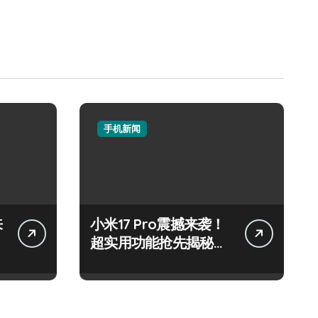
手机新闻
来
小米17 Pro震撼来袭！
超实用功能抢先揭秘，
速来围观！