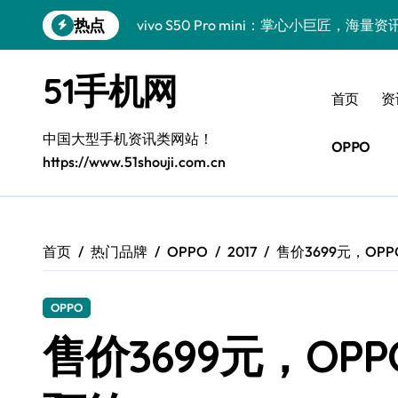
跳
热点
vivo S50 Pro mini：掌心小巨匠，海
转
到
三星Galaxy S26震撼来袭！创新科技亮
内
51手机网
容
小米17 Pro震撼来袭！超实用功能抢先
首页
资
三星Galaxy Z Fold7抢先揭秘！手机管
中国大型手机资讯类网站！
OPPO
https://www.51shouji.com.cn
S25 Ultra颜值炸裂！定制主题潮翻天！
S25+闪亮登场，这样拍更吸睛！
S24+震撼登场，美出新高度！
首页
热门品牌
OPPO
2017
售价3699元，OPPO
S26+颜值暴增！三星机皇美颜秘籍曝光
OPPO
A56 5G新机登场，三星风尚自此开启！
售价3699元，OPPO
三星Galaxy Z TriFold，三折叠屏新