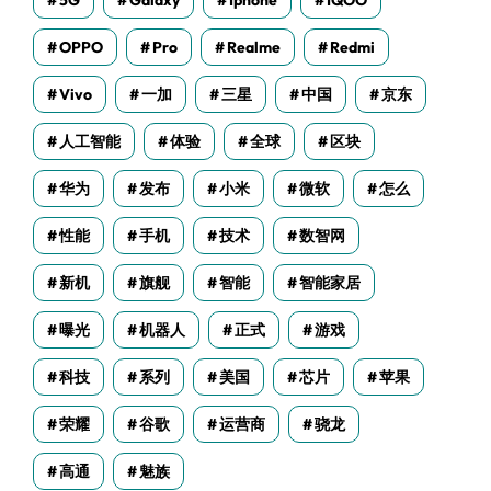
5G
Galaxy
Iphone
IQOO
OPPO
Pro
Realme
Redmi
Vivo
一加
三星
中国
京东
人工智能
体验
全球
区块
华为
发布
小米
微软
怎么
性能
手机
技术
数智网
新机
旗舰
智能
智能家居
曝光
机器人
正式
游戏
科技
系列
美国
芯片
苹果
荣耀
谷歌
运营商
骁龙
高通
魅族