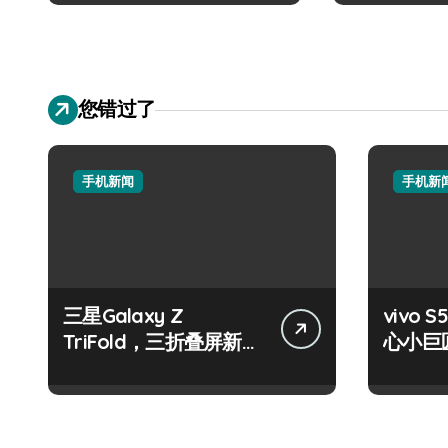
您错过了
手机新闻
手机新
三星Galaxy Z
vivo S
TriFold，三折叠屏新风
心小巨
尚，一手掌控未来！
触即达