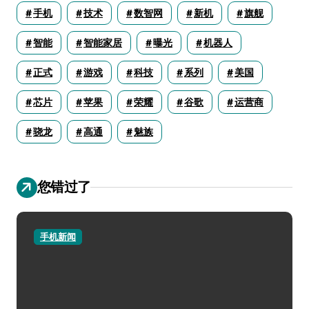
手机
技术
数智网
新机
旗舰
智能
智能家居
曝光
机器人
正式
游戏
科技
系列
美国
芯片
苹果
荣耀
谷歌
运营商
骁龙
高通
魅族
您错过了
手机新闻