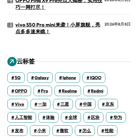
OPPO Find X9 Pro亮点大揭秘，实用技
巧一网打尽！
vivo S50 Pro mini来袭！小屏旗舰，亮
2026年8月8日
点多多速来瞧！
云标签
5G
Galaxy
Iphone
IQOO
OPPO
Pro
Realme
Redmi
Vivo
一加
三星
中国
京东
人工智能
体验
全球
区块
华为
发布
小米
微软
怎么
性能