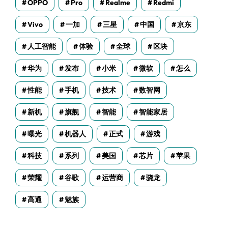
OPPO
Pro
Realme
Redmi
Vivo
一加
三星
中国
京东
人工智能
体验
全球
区块
华为
发布
小米
微软
怎么
性能
手机
技术
数智网
新机
旗舰
智能
智能家居
曝光
机器人
正式
游戏
科技
系列
美国
芯片
苹果
荣耀
谷歌
运营商
骁龙
高通
魅族