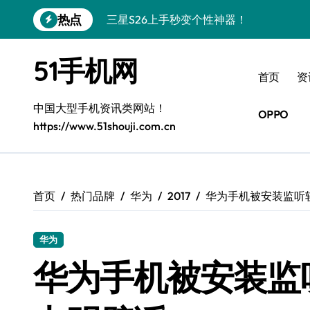
跳
热点
三星S26上手秒变个性神器！
转
到
S25美化秘籍：个性定制，炫酷随心！
内
51手机网
容
Galaxy C55 5G焕新秘籍：潮流定制，
首页
资
Galaxy C55 5G登场，美学新纪元！
中国大型手机资讯类网站！
OPPO
https://www.51shouji.com.cn
Galaxy Z Flip6：折叠时尚，一瞬惊艳
Fold6美学秘诀：玩转折叠屏的高级技巧
Galaxy Z Fold6：折叠新潮，美学巅峰
首页
热门品牌
华为
2017
华为手机被安装监听
Galaxy S25+潮酷登场，定制你的个性美
华为
Galaxy C55 5G登场，个性定制酷炫来袭
华为手机被安装监
A56 5G新机登场，三星风尚自此开启！