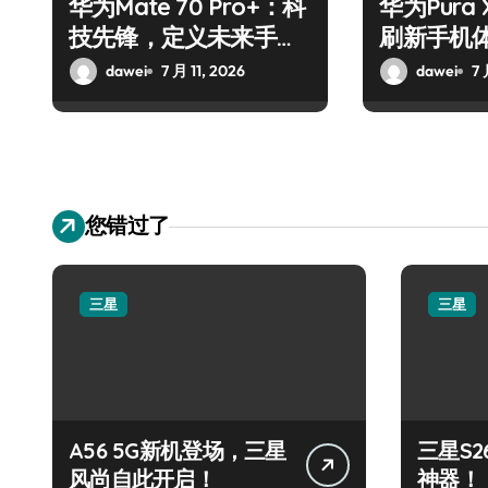
华为Mate 70 Pro+：科
华为Pura
技先锋，定义未来手机
刷新手机
新高度
dawei
7 月 11, 2026
dawei
7 
您错过了
三星
三星
A56 5G新机登场，三星
三星S
风尚自此开启！
神器！