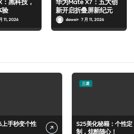
 X：黑科技，
华为Mate X7：五大创
体验
新开启折叠屏新纪元
月 11, 2026
dawei
7 月 11, 2026
三星
26上手秒变个性
S25美化秘籍：个性定
制，炫酷随心！