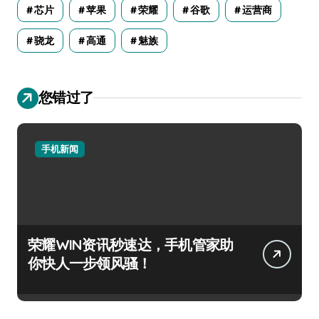
芯片
苹果
荣耀
谷歌
运营商
骁龙
高通
魅族
您错过了
手机新闻
荣耀WIN资讯秒速达，手机管家助
你快人一步领风骚！