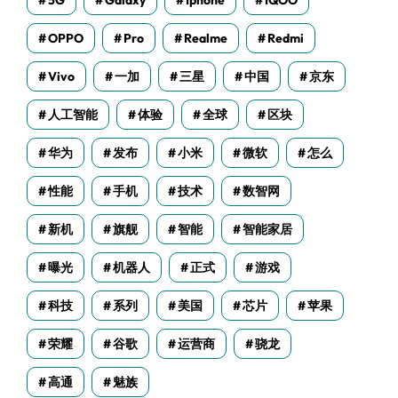
5G
Galaxy
Iphone
IQOO
OPPO
Pro
Realme
Redmi
Vivo
一加
三星
中国
京东
人工智能
体验
全球
区块
华为
发布
小米
微软
怎么
性能
手机
技术
数智网
新机
旗舰
智能
智能家居
曝光
机器人
正式
游戏
科技
系列
美国
芯片
苹果
荣耀
谷歌
运营商
骁龙
高通
魅族