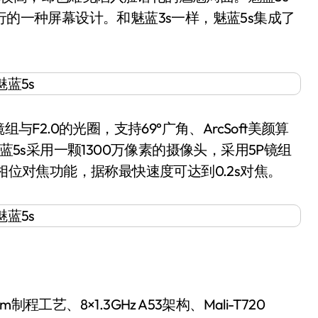
行的一种屏幕设计。和魅蓝3s一样，魅蓝5s集成了
F2.0的光圈，支持69°广角、ArcSoft美颜算
蓝5s采用一颗1300万像素的摄像头，采用5P镜组
相位对焦功能，据称最快速度可达到0.2s对焦。
、8×1.3GHz A53架构、Mali-T720