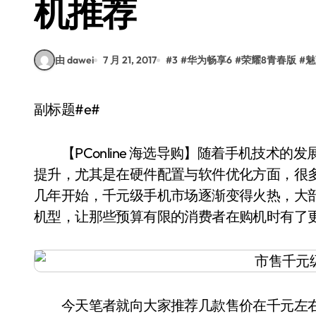
机推荐
由 dawei
7 月 21, 2017
#
3
#
华为畅享6
#
荣耀8青春版
#
魅
副标题#e#
【PConline 海选导购】随着手机技术的
提升，尤其是在硬件配置与软件优化方面，很
几年开始，千元级手机市场逐渐变得火热，大
机型，让那些预算有限的消费者在购机时有了
今天笔者就向大家推荐几款售价在千元左右的