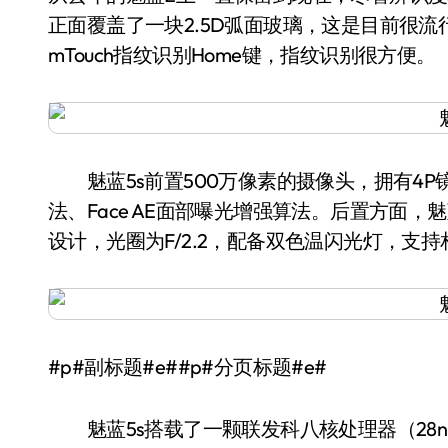
正面覆盖了一块2.5D弧面玻璃，这是目前很流
mTouch指纹识别Home键，指纹识别很方便。
魅蓝5s前置500万像素的摄像头，拥有4P镜组与
法、Face AE面部曝光增强算法。后置方面，魅
设计，光圈为F/2.2，配备双色温闪光灯，支持
#p#副标题#e##p#分页标题#e#
魅蓝5s搭载了一颗联发科八核处理器（28nm制程工艺