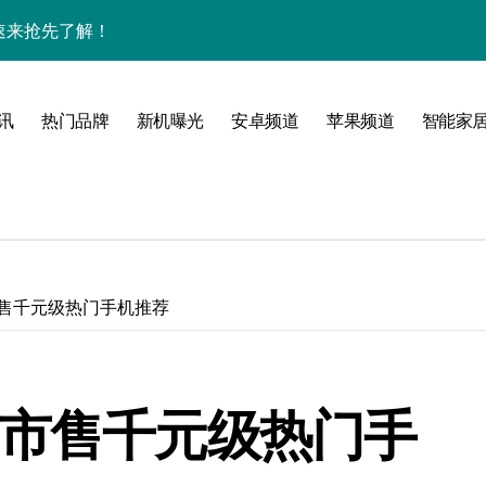
，速来抢先了解！
优惠速抢不容错过！
新，开启科技新视界！
讯
热门品牌
新机曝光
安卓频道
苹果频道
智能家
速握掌中！
科技，掌中折叠新体验！
用功能！
机尽览未来新体验！
市售千元级热门手机推荐
速达你掌心！
用技巧与超值资讯！
 市售千元级热门手
随行一手握！