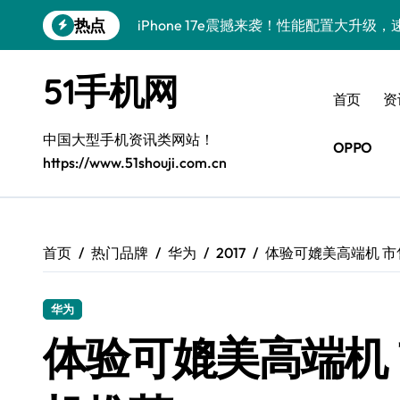
跳
热点
iPhone 17e震撼来袭！性能配置大升级
转
到
华为nova 15 Ultra新功能解锁，限时
内
51手机网
容
三星Galaxy Z Fold7来袭！折叠屏革
首页
资
荣耀WIN RT资讯神器来袭！一手新鲜，
中国大型手机资讯类网站！
OPPO
https://www.51shouji.com.cn
三星Galaxy Z Fold7震撼登场，创新
小米17重磅来袭！速览新动态，解锁超实
小米17 Ultra震撼来袭！前沿科技，一
首页
热门品牌
华为
2017
体验可媲美高端机 
荣耀WIN RT来袭！一机紧握，实用资讯
华为
vivo S50新机亮点大揭秘！速来get实
体验可媲美高端机
荣耀ROBOT PHONE，智掌生活，资讯