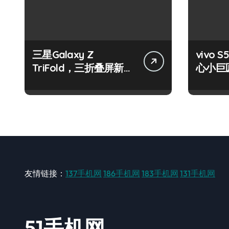
三星Galaxy Z
vivo S
TriFold，三折叠屏新风
心小巨
尚，一手掌控未来！
触即达
友情链接：
137手机网
186手机网
183手机网
131手机网
51手机网