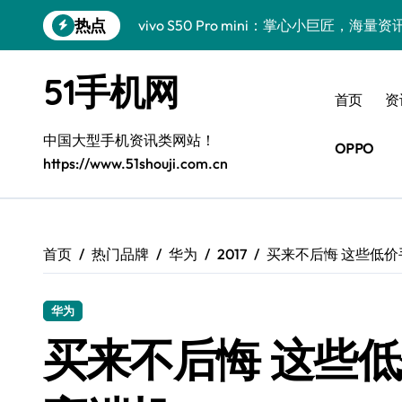
跳
热点
vivo S50 Pro mini：掌心小巨匠，海
转
到
三星Galaxy S26震撼来袭！创新科技亮
内
51手机网
容
小米17 Pro震撼来袭！超实用功能抢先
首页
资
三星Galaxy Z Fold7抢先揭秘！手机管
中国大型手机资讯类网站！
OPPO
https://www.51shouji.com.cn
S25 Ultra颜值炸裂！定制主题潮翻天！
S25+闪亮登场，这样拍更吸睛！
S24+震撼登场，美出新高度！
首页
热门品牌
华为
2017
买来不后悔 这些低
S26+颜值暴增！三星机皇美颜秘籍曝光
华为
A56 5G新机登场，三星风尚自此开启！
买来不后悔 这些
三星Galaxy Z TriFold，三折叠屏新