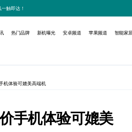
量资讯一触即达！
点，一机全掌握！
揭秘，速来围观！
讯
热门品牌
新机曝光
安卓频道
苹果频道
智能家
家带你探新亮点
价手机体验可媲美高端机
低价手机体验可媲美
风尚，一手掌控未来！