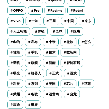
5G
Galaxy
Iphone
IQOO
OPPO
Pro
Realme
Redmi
Vivo
一加
三星
中国
京东
人工智能
体验
全球
区块
华为
发布
小米
微软
怎么
性能
手机
技术
数智网
新机
旗舰
智能
智能家居
曝光
机器人
正式
游戏
科技
系列
美国
芯片
苹果
荣耀
谷歌
运营商
骁龙
高通
魅族