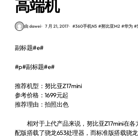
高端机
由 dawei
7 月 21, 2017
#
360手机N5
#
努比亚M2
#
华为
#
副标题#e#
#p#副标题#e#
推荐机型：努比亚Z17mini
参考价格：1699元起
推荐理由：拍照出色
相对于上代产品来说，努比亚Z17mini在
配版搭载了骁龙653处理器，而标准版搭载骁龙