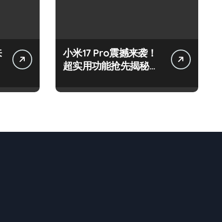
来
小米17 Pro震撼来袭！
超实用功能抢先揭秘，
速来围观！