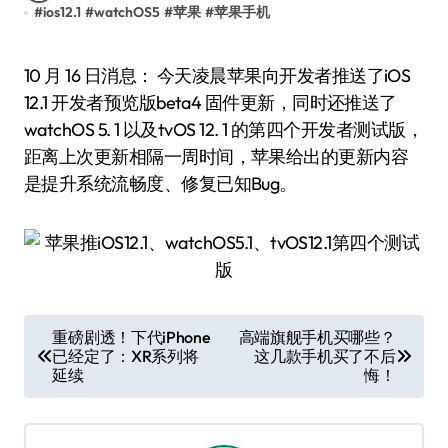
#
ios12.1
#
watchOS5
#
苹果
#
苹果手机
10 月 16 日消息： 今天凌晨苹果向开发者推送了iOS
12.1 开发者预览版beta4 固件更新，同时还推送了
watchOS 5. 1 以及tvOS 12. 1 的第四个开发者测试版，
距离上次更新相隔一周时间，苹果给出的更新内容
是提升系统流畅度、修复已知Bug。
文
重磅剧透！下代iPhone
高端旗舰手机买哪些？
已经定了：XR系列将
这几款手机买了不后
章
延续
悔！
导
航