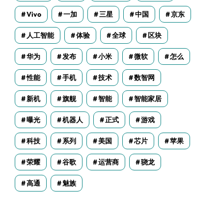
Vivo
一加
三星
中国
京东
人工智能
体验
全球
区块
华为
发布
小米
微软
怎么
性能
手机
技术
数智网
新机
旗舰
智能
智能家居
曝光
机器人
正式
游戏
科技
系列
美国
芯片
苹果
荣耀
谷歌
运营商
骁龙
高通
魅族