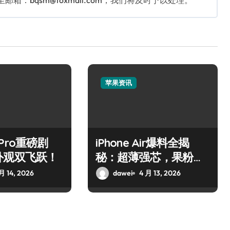
：bqsm@foxmail.com，我们将及时予以处理。
苹果资讯
7 Pro重磅剧
iPhone Air爆料全揭
外观双飞跃！
秘：超薄强芯，果粉狂
喜！
月 14, 2026
dawei
4 月 13, 2026