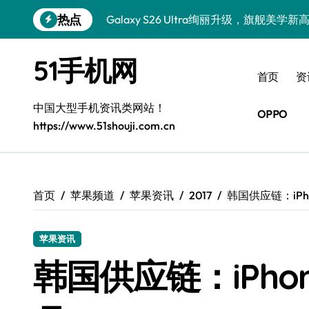
跳
热点
Galaxy S26 Ultra绚丽升级，旗舰美学新
转
到
极简生活新选择：荣耀Magic V6
内
51手机网
容
极简美学，小米17徕卡版｜精简生活之选
首页
资
真我GT8 Pro：极简高效，生活新章
中国大型手机资讯类网站！
OPPO
https://www.51shouji.com.cn
极简美学，徕卡影像，Xiaomi 17 Ultra
一加Turbo 6V：性能王者，极简之选
极简美学新典范，三星S26引领潮流
首页
苹果频道
苹果资讯
2017
韩国供应链：iPh
华为nova 15：极简高效，生活新主张
苹果资讯
A56 5G潮美登场，个性定义新潮流
韩国供应链：iPhon