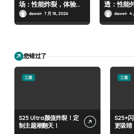
场：性能炸裂，体验全
透：性能
面升维
dawei
7 月 18, 2026
dawei
4 
您错过了
三星
三星
S25 Ultra颜值炸裂！定
S25
制主题潮翻天！
更吸睛