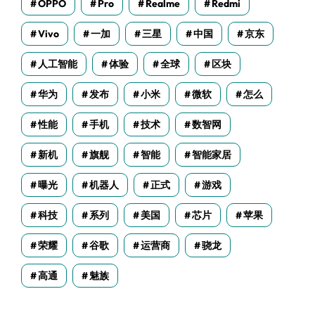
OPPO
Pro
Realme
Redmi
Vivo
一加
三星
中国
京东
人工智能
体验
全球
区块
华为
发布
小米
微软
怎么
性能
手机
技术
数智网
新机
旗舰
智能
智能家居
曝光
机器人
正式
游戏
科技
系列
美国
芯片
苹果
荣耀
谷歌
运营商
骁龙
高通
魅族