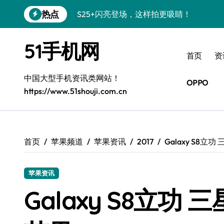
跳
热点
S25+闪亮登场，这样拍更吸睛！
转
到
S24+震撼登场，美出新高度！
内
51手机网
容
S26+颜值暴增！三星机皇美颜秘籍曝光
首页
资
A56 5G新机登场，三星风尚自此开启！
中国大型手机资讯类网站！
OPPO
https://www.51shouji.com.cn
三星S26上手秒变个性神器！
S25美化秘籍：个性定制，炫酷随心！
Galaxy C55 5G焕新秘籍：潮流定制，
首页
苹果频道
苹果资讯
2017
Galaxy S8
Galaxy C55 5G登场，美学新纪元！
苹果资讯
Galaxy Z Flip6：折叠时尚，一瞬惊艳
Galaxy S8立
S25 Ultra颜值炸裂！定制主题潮翻天！