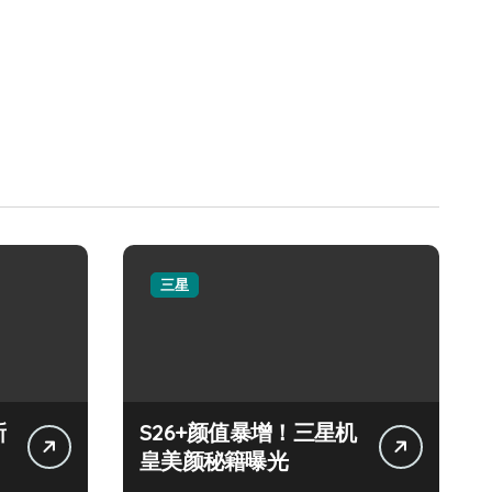
三星
新
S26+颜值暴增！三星机
皇美颜秘籍曝光