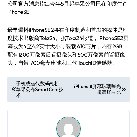
公司官方消息指出今年5月起苹果公司已在印度生产
iPhoneSE。
最早爆料iPhoneSE2将在印度制造和首发的媒体是印
度技术出版商Tekz24。据Tekz24报道，iPhoneSE2屏
幕或为4至4.2英寸大小，装载A10芯片，内存2GB，
配有1200万像素后置摄像头和500万像素前置摄像
头，自带1700毫安电池和二代TouchID传感器。
文
手机或替代数码相机
iPhone 8屏幕玻璃曝光
苹果公布SmartCam技
章
超高屏占比
术
导
航