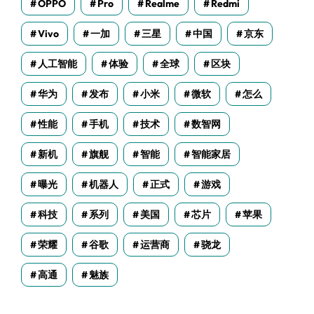
OPPO
Pro
Realme
Redmi
Vivo
一加
三星
中国
京东
人工智能
体验
全球
区块
华为
发布
小米
微软
怎么
性能
手机
技术
数智网
新机
旗舰
智能
智能家居
曝光
机器人
正式
游戏
科技
系列
美国
芯片
苹果
荣耀
谷歌
运营商
骁龙
高通
魅族