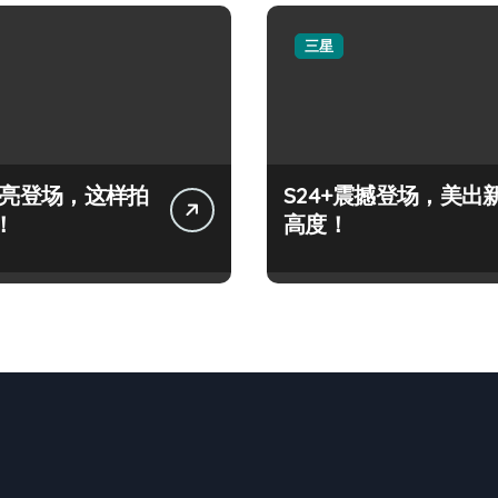
三星
+闪亮登场，这样拍
S24+震撼登场，美出
！
高度！