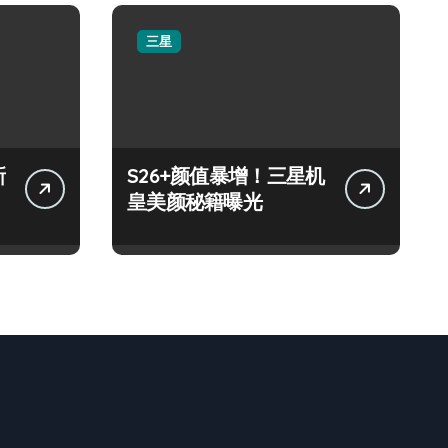
三星
新
S26+颜值暴增！三星机
皇美颜秘籍曝光