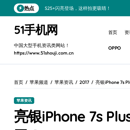
跳
热点
S25+闪亮登场，这样拍更吸睛！
转
到
S24+震撼登场，美出新高度！
内
51手机网
容
S26+颜值暴增！三星机皇美颜秘籍曝光
首页
资
A56 5G新机登场，三星风尚自此开启！
中国大型手机资讯类网站！
OPPO
https://www.51shouji.com.cn
三星S26上手秒变个性神器！
S25美化秘籍：个性定制，炫酷随心！
Galaxy C55 5G焕新秘籍：潮流定制，
首页
苹果频道
苹果资讯
2017
亮银iPhone 7s
Galaxy C55 5G登场，美学新纪元！
苹果资讯
Galaxy Z Flip6：折叠时尚，一瞬惊艳
亮银iPhone 7s 
S25 Ultra颜值炸裂！定制主题潮翻天！