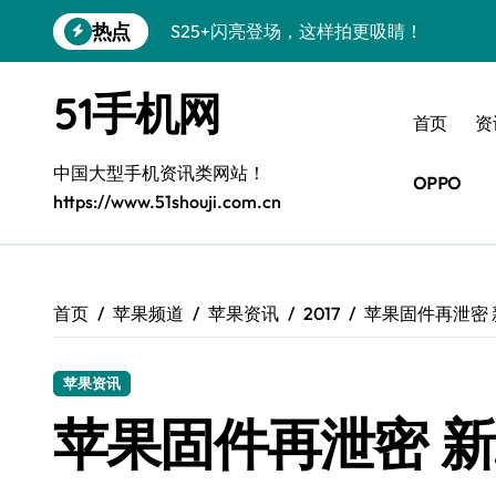
跳
热点
S25+闪亮登场，这样拍更吸睛！
转
到
S24+震撼登场，美出新高度！
内
51手机网
容
S26+颜值暴增！三星机皇美颜秘籍曝光
首页
资
A56 5G新机登场，三星风尚自此开启！
中国大型手机资讯类网站！
OPPO
https://www.51shouji.com.cn
三星S26上手秒变个性神器！
S25美化秘籍：个性定制，炫酷随心！
Galaxy C55 5G焕新秘籍：潮流定制，
首页
苹果频道
苹果资讯
2017
苹果固件再泄密 新A
Galaxy C55 5G登场，美学新纪元！
苹果资讯
Galaxy Z Flip6：折叠时尚，一瞬惊艳
苹果固件再泄密 新Ap
S25 Ultra颜值炸裂！定制主题潮翻天！