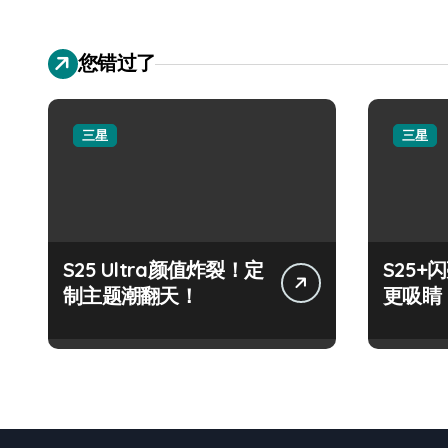
您错过了
三星
三星
S25 Ultra颜值炸裂！定
S25
制主题潮翻天！
更吸睛