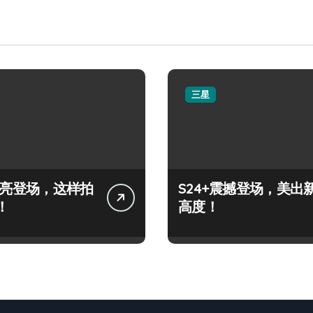
三星
+闪亮登场，这样拍
S24+震撼登场，美出
！
高度！