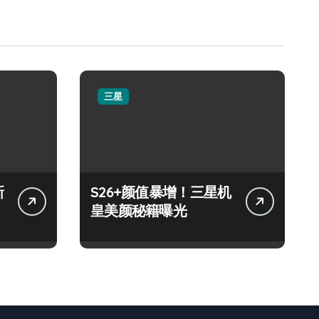
三星
新
S26+颜值暴增！三星机
皇美颜秘籍曝光