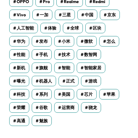
OPPO
Pro
Realme
Redmi
Vivo
一加
三星
中国
京东
人工智能
体验
全球
区块
华为
发布
小米
微软
怎么
性能
手机
技术
数智网
新机
旗舰
智能
智能家居
曝光
机器人
正式
游戏
科技
系列
美国
芯片
苹果
荣耀
谷歌
运营商
骁龙
高通
魅族