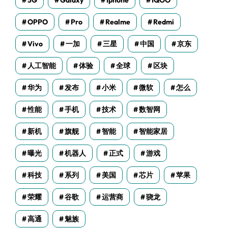
5G
Galaxy
Iphone
IQOO
OPPO
Pro
Realme
Redmi
Vivo
一加
三星
中国
京东
人工智能
体验
全球
区块
华为
发布
小米
微软
怎么
性能
手机
技术
数智网
新机
旗舰
智能
智能家居
曝光
机器人
正式
游戏
科技
系列
美国
芯片
苹果
荣耀
谷歌
运营商
骁龙
高通
魅族