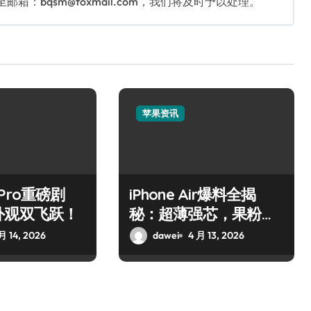
：bqsm@foxmail.com，我们将及时予以处理。
苹果资讯
7 Pro重磅剧
iPhone Air爆料全揭
外观双飞跃！
秘：超薄强芯，果粉狂
喜！
月 14, 2026
dawei
4 月 13, 2026