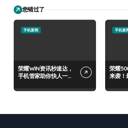
您错过了
手机新闻
手机新
荣耀WIN资讯秒速达，
荣耀500
手机管家助你快人一步
来袭！
领风骚！
技巧大