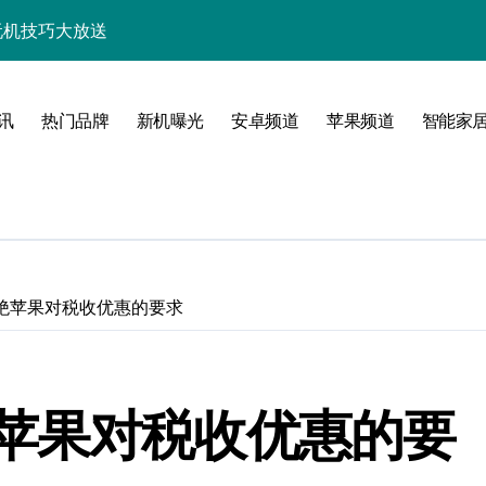
+玩机技巧大放送
析，速来抢先体验！
技巧一网打尽！
讯
热门品牌
新机曝光
安卓频道
苹果频道
智能家
亮点多多速来瞧！
速来一睹为快！
随行一手握！
，速来抢先了解！
绝苹果对税收优惠的要求
优惠速抢不容错过！
新，开启科技新视界！
苹果对税收优惠的要
一步领风骚！