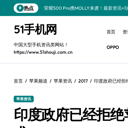
跳
热点
荣耀500 Pro携MOLLY来袭！最新资讯
转
到
真我GT8 Pro震撼登场！特色功能全解
内
51手机网
容
OPPO Find X9 Pro亮点大揭秘，实用
首页
资
vivo S50 Pro mini来袭！小屏旗舰，
中国大型手机资讯类网站！
OPPO
https://www.51shouji.com.cn
REDMI K90深度揭秘！超强配置亮点，
荣耀ROBOT PHONE，智掌生活，资讯
iPhone 17e震撼来袭！性能配置大升级
首页
苹果频道
苹果资讯
2017
印度政府已经拒
华为nova 15 Ultra新功能解锁，限时
苹果资讯
三星Galaxy Z Fold7来袭！折叠屏革
印度政府已经拒绝
荣耀WIN资讯秒速达，手机管家助你快人