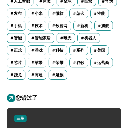
人工智能
体验
全球
区块
华为
发布
小米
微软
怎么
性能
手机
技术
数智网
新机
旗舰
智能
智能家居
曝光
机器人
正式
游戏
科技
系列
美国
芯片
苹果
荣耀
谷歌
运营商
骁龙
高通
魅族
您错过了
三星