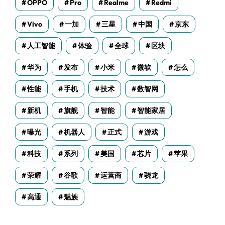
OPPO
Pro
Realme
Redmi
Vivo
一加
三星
中国
京东
人工智能
体验
全球
区块
华为
发布
小米
微软
怎么
性能
手机
技术
数智网
新机
旗舰
智能
智能家居
曝光
机器人
正式
游戏
科技
系列
美国
芯片
苹果
荣耀
谷歌
运营商
骁龙
高通
魅族