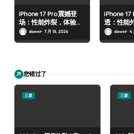
iPhone 17 Pro震撼登
iPhone 1
场：性能炸裂，体验全
透：性能
面升维
dawei
7 月 18, 2026
dawei
4 
您错过了
三星
三星