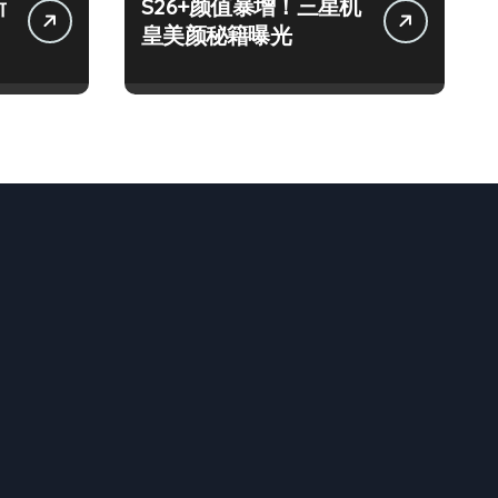
新
S26+颜值暴增！三星机
皇美颜秘籍曝光