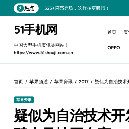
跳
热点
S25+闪亮登场，这样拍更吸睛！
转
到
S24+震撼登场，美出新高度！
内
51手机网
容
S26+颜值暴增！三星机皇美颜秘籍曝光
首页
资
A56 5G新机登场，三星风尚自此开启！
中国大型手机资讯类网站！
OPPO
https://www.51shouji.com.cn
三星S26上手秒变个性神器！
S25美化秘籍：个性定制，炫酷随心！
Galaxy C55 5G焕新秘籍：潮流定制，
首页
苹果频道
苹果资讯
2017
疑似为自治技术
Galaxy C55 5G登场，美学新纪元！
苹果资讯
Galaxy Z Flip6：折叠时尚，一瞬惊艳
疑似为自治技术开
S25 Ultra颜值炸裂！定制主题潮翻天！