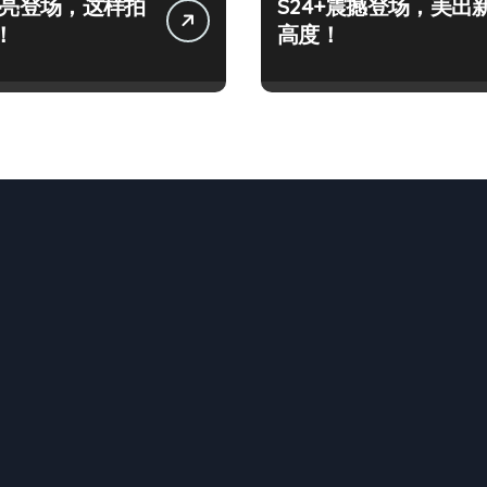
+闪亮登场，这样拍
S24+震撼登场，美出
！
高度！
n