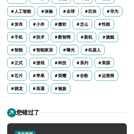
人工智能
体验
全球
区块
华为
发布
小米
微软
怎么
性能
手机
技术
数智网
新机
旗舰
智能
智能家居
曝光
机器人
正式
游戏
科技
系列
美国
芯片
苹果
荣耀
谷歌
运营商
骁龙
高通
魅族
您错过了
手机新闻