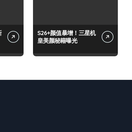
新
S26+颜值暴增！三星机
皇美颜秘籍曝光