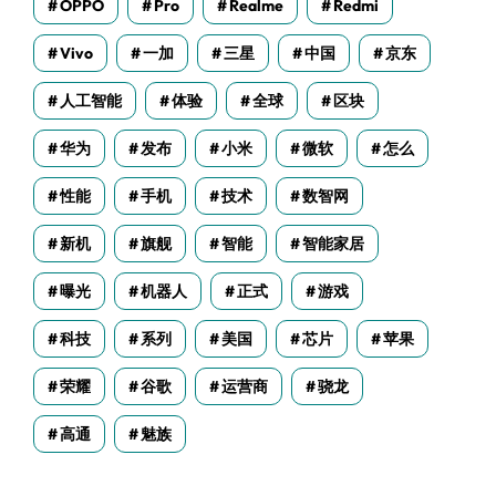
OPPO
Pro
Realme
Redmi
Vivo
一加
三星
中国
京东
人工智能
体验
全球
区块
华为
发布
小米
微软
怎么
性能
手机
技术
数智网
新机
旗舰
智能
智能家居
曝光
机器人
正式
游戏
科技
系列
美国
芯片
苹果
荣耀
谷歌
运营商
骁龙
高通
魅族