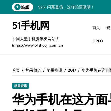
跳
热点
S25+闪亮登场，这样拍更吸睛！
转
到
S24+震撼登场，美出新高度！
内
51手机网
容
S26+颜值暴增！三星机皇美颜秘籍曝光
首页
资
A56 5G新机登场，三星风尚自此开启！
中国大型手机资讯类网站！
OPPO
https://www.51shouji.com.cn
三星S26上手秒变个性神器！
S25美化秘籍：个性定制，炫酷随心！
Galaxy C55 5G焕新秘籍：潮流定制，
首页
苹果频道
苹果资讯
2017
华为手机在这方
Galaxy C55 5G登场，美学新纪元！
苹果资讯
Galaxy Z Flip6：折叠时尚，一瞬惊艳
华为手机在这方面
S25 Ultra颜值炸裂！定制主题潮翻天！