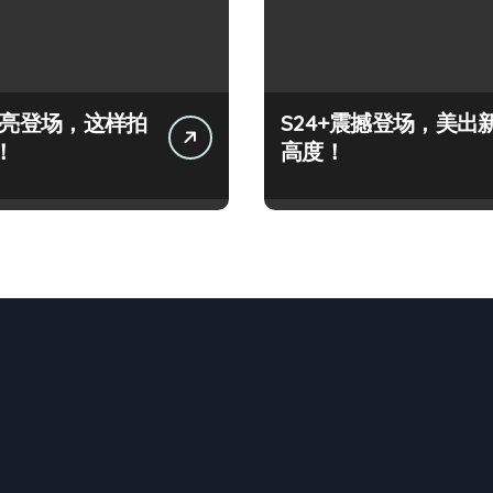
+闪亮登场，这样拍
S24+震撼登场，美出
！
高度！