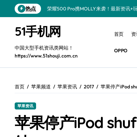
跳
热点
荣耀500 Pro携MOLLY来袭！最新资讯
转
到
真我GT8 Pro震撼登场！特色功能全解
内
51手机网
容
OPPO Find X9 Pro亮点大揭秘，实用
首页
资
vivo S50 Pro mini来袭！小屏旗舰，
中国大型手机资讯类网站！
OPPO
https://www.51shouji.com.cn
REDMI K90深度揭秘！超强配置亮点，
荣耀ROBOT PHONE，智掌生活，资讯
iPhone 17e震撼来袭！性能配置大升级
首页
苹果频道
苹果资讯
2017
苹果停产iPod s
华为nova 15 Ultra新功能解锁，限时
苹果资讯
三星Galaxy Z Fold7来袭！折叠屏革
苹果停产iPod sh
荣耀WIN资讯秒速达，手机管家助你快人