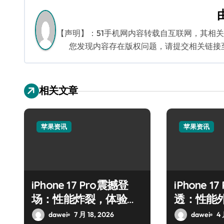
导
航
【声明】：51手机网内容转载自互联网，其相
您发现内容存在版权问题，请提交相关链接至邮箱
相关文章
苹果资讯
苹果资讯
iPhone 17 Pro震撼登
iPhone 1
场：性能炸裂，体验全
透：性能
面升维
dawei
7 月 18, 2026
dawei
4 