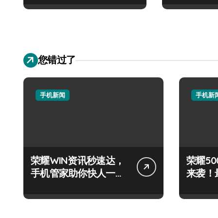
您错过了
手机新闻
手机新
荣耀WIN资讯秒速达，
荣耀500
手机管家助你快人一步
来袭！
领风骚！
技巧大