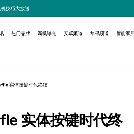
+玩机技巧大放送
析，速来抢先体验！
技巧一网打尽！
讯
热门品牌
新机曝光
安卓频道
苹果频道
智能家
亮点多多速来瞧！
速来一睹为快！
随行一手握！
，速来抢先了解！
huffle 实体按键时代终结
优惠速抢不容错过！
新，开启科技新视界！
uffle 实体按键时代终
一步领风骚！