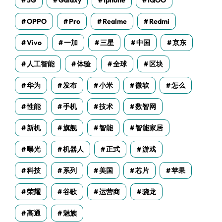
5G
Galaxy
Iphone
IQOO
OPPO
Pro
Realme
Redmi
Vivo
一加
三星
中国
京东
人工智能
体验
全球
区块
华为
发布
小米
微软
怎么
性能
手机
技术
数智网
新机
旗舰
智能
智能家居
曝光
机器人
正式
游戏
科技
系列
美国
芯片
苹果
荣耀
谷歌
运营商
骁龙
高通
魅族