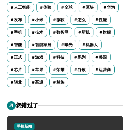
人工智能
体验
全球
区块
华为
发布
小米
微软
怎么
性能
手机
技术
数智网
新机
旗舰
智能
智能家居
曝光
机器人
正式
游戏
科技
系列
美国
芯片
苹果
荣耀
谷歌
运营商
骁龙
高通
魅族
您错过了
手机新闻