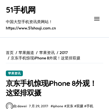
跳
51手机网
转
到
内
中国大型手机资讯类网站！
容
https://www.51shouji.com.cn
首页
苹果频道
苹果资讯
2017
京东手机惊现iPhone 8外观！这竖排双摄
苹果资讯
京东手机惊现iPhone 8外观！
这竖排双摄
由 dawei
7 月 29, 2017
#
iphone
#
京东
#
双摄
#
手机