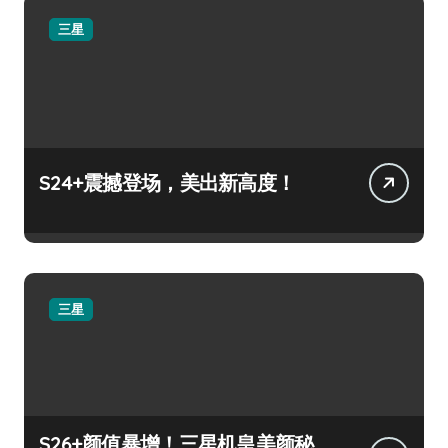
三星
S24+震撼登场，美出新高度！
三星
S26+颜值暴增！三星机皇美颜秘