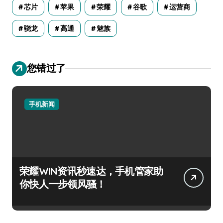
芯片
苹果
荣耀
谷歌
运营商
骁龙
高通
魅族
您错过了
手机新闻
荣耀WIN资讯秒速达，手机管家助
你快人一步领风骚！