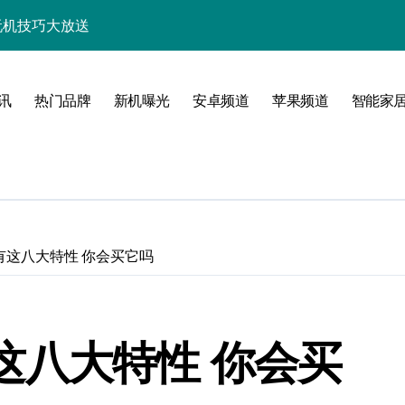
+玩机技巧大放送
析，速来抢先体验！
技巧一网打尽！
讯
热门品牌
新机曝光
安卓频道
苹果频道
智能家
亮点多多速来瞧！
速来一睹为快！
随行一手握！
，速来抢先了解！
8具有这八大特性 你会买它吗
优惠速抢不容错过！
新，开启科技新视界！
具有这八大特性 你会买
一步领风骚！