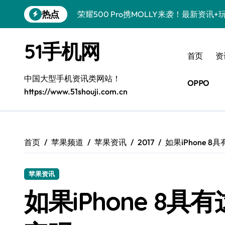
跳
热点
荣耀500 Pro携MOLLY来袭！最新资讯
转
到
真我GT8 Pro震撼登场！特色功能全解
内
51手机网
容
OPPO Find X9 Pro亮点大揭秘，实用
首页
资
vivo S50 Pro mini来袭！小屏旗舰，
中国大型手机资讯类网站！
OPPO
https://www.51shouji.com.cn
REDMI K90深度揭秘！超强配置亮点，
荣耀ROBOT PHONE，智掌生活，资讯
iPhone 17e震撼来袭！性能配置大升级
首页
苹果频道
苹果资讯
2017
如果iPhone 
华为nova 15 Ultra新功能解锁，限时
苹果资讯
三星Galaxy Z Fold7来袭！折叠屏革
如果iPhone 8
荣耀WIN资讯秒速达，手机管家助你快人