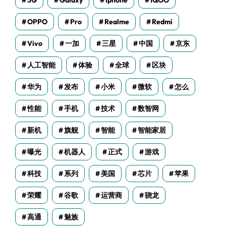
5G
Galaxy
Iphone
IQOO
OPPO
Pro
Realme
Redmi
Vivo
一加
三星
中国
京东
人工智能
体验
全球
区块
华为
发布
小米
微软
怎么
性能
手机
技术
数智网
新机
旗舰
智能
智能家居
曝光
机器人
正式
游戏
科技
系列
美国
芯片
苹果
荣耀
谷歌
运营商
骁龙
高通
魅族