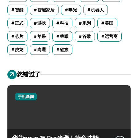
智能
智能家居
曝光
机器人
正式
游戏
科技
系列
美国
芯片
苹果
荣耀
谷歌
运营商
骁龙
高通
魅族
您错过了
手机新闻
华为nova 15 Pro来袭！特色功能