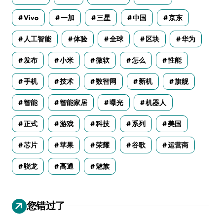
Vivo
一加
三星
中国
京东
人工智能
体验
全球
区块
华为
发布
小米
微软
怎么
性能
手机
技术
数智网
新机
旗舰
智能
智能家居
曝光
机器人
正式
游戏
科技
系列
美国
芯片
苹果
荣耀
谷歌
运营商
骁龙
高通
魅族
您错过了