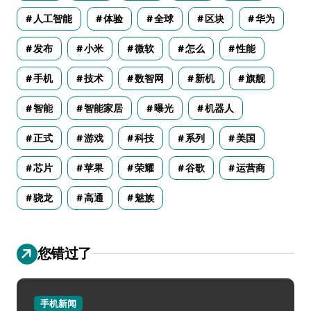
人工智能
体验
全球
区块
华为
发布
小米
微软
怎么
性能
手机
技术
数智网
新机
旗舰
智能
智能家居
曝光
机器人
正式
游戏
科技
系列
美国
芯片
苹果
荣耀
谷歌
运营商
骁龙
高通
魅族
您错过了
手机新闻