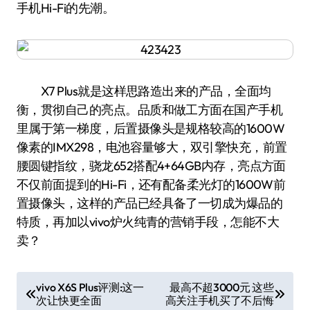
手机Hi-Fi的先潮。
X7 Plus就是这样思路造出来的产品，全面均
衡，贯彻自己的亮点。品质和做工方面在国产手机
里属于第一梯度，后置摄像头是规格较高的1600W
像素的IMX298，电池容量够大，双引擎快充，前置
腰圆键指纹，骁龙652搭配4+64GB内存，亮点方面
不仅前面提到的Hi-Fi，还有配备柔光灯的1600W前
置摄像头，这样的产品已经具备了一切成为爆品的
特质，再加以vivo炉火纯青的营销手段，怎能不大
卖？
文
vivo X6S Plus评测:这一
最高不超3000元 这些
次让快更全面
高关注手机买了不后悔
章