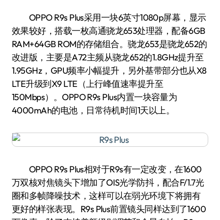
OPPO R9s Plus采用一块6英寸1080p屏幕，显示
效果较好，搭载一枚高通骁龙653处理器，配备6GB
RAM+64GB ROM的存储组合。骁龙653是骁龙652的
改进版，主要是A72主频从骁龙652的1.8GHz提升至
1.95GHz，GPU频率小幅提升，另外基带部分也从X8
LTE升级到X9 LTE（上行峰值速率提升至
150Mbps）。OPPO R9s Plus内置一块容量为
4000mAh的电池，日常待机时间1天以上。
OPPO R9s Plus相对于R9s有一定改变，在1600
万双核对焦镜头下增加了OIS光学防抖，配合F/1.7光
圈和多帧降噪技术，这样可以在弱光环境下将拥有
更好的样张表现。R9s Plus前置镜头同样达到了1600