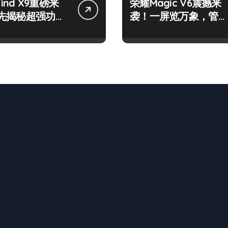
Find X9重磅来
荣耀Magic V6震撼来
先揭秘超强功能
袭！一屏览万象，管家
亮点
功能实用爆表！
n