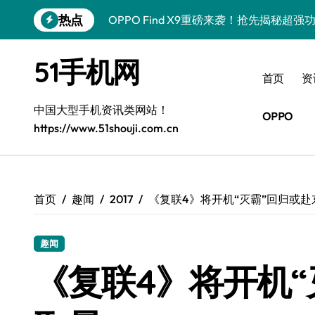
跳
热点
OPPO Find X9重磅来袭！抢先揭秘超
转
到
荣耀Magic V6震撼来袭！一屏览万象，
内
51手机网
容
荣耀Magic8 RSR深度揭秘：新功能炸
首页
资
华为nova 15 Pro来袭！特色功能全揭
中国大型手机资讯类网站！
OPPO
https://www.51shouji.com.cn
三星Galaxy S26 Ultra抢先揭秘！顶
三星Galaxy Z Flip7 FE新机抢先看，
小米17 Pro Max在手，资讯动态一机全
首页
趣闻
2017
《复联4》将开机“灭霸”回归或赴
红米K90深度揭秘！超强配置+发售详情
趣闻
荣耀ROBOT PHONE在手，资讯动态随
《复联4》将开机“
vivo S50新机亮点大揭秘！速来get实