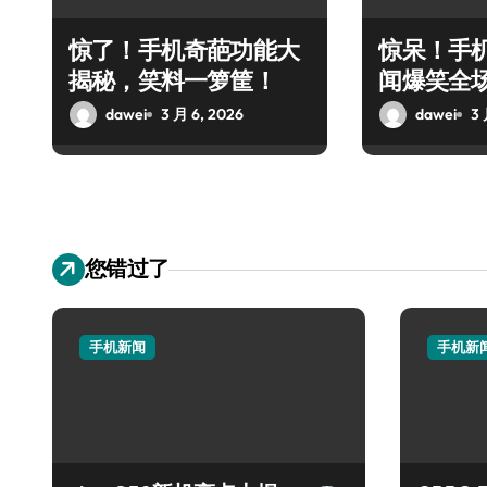
惊了！手机奇葩功能大
惊呆！手
揭秘，笑料一箩筐！
闻爆笑全
dawei
3 月 6, 2026
dawei
3 
您错过了
手机新闻
手机新