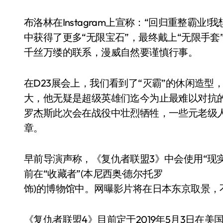
布洛林在Instagram上宣称：“回归重整霸业
中获得了更多“无限宝石”，最终戴上“无限手
千丝万缕的联系，漫威自然要谨慎行事。
在D23展会上，我们看到了“灭霸”的休闲造
大，他无疑是超级英雄们迄今为止最难以对抗的人
罗杰斯此次会在战役中壮烈牺牲，一些元老级
章。
早前导演声称，《复仇者联盟3》中会使用“现
前在“收藏者”(本尼西奥·德尔·托罗
饰)的博物馆中。网曝影片将在日本东京取景，
《复仇者联盟4》目前定于2019年5月3日在