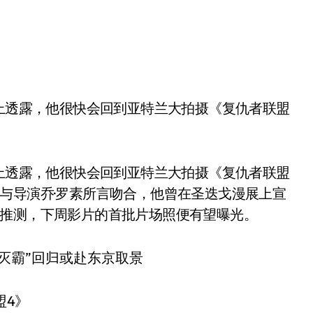
号上透露，他很快会回到亚特兰大拍摄《复仇者联盟
与导演乔·罗素所言吻合，他曾在圣迭戈漫展上宣
此推测，下周影片的首批片场照便有望曝光。
盟4》