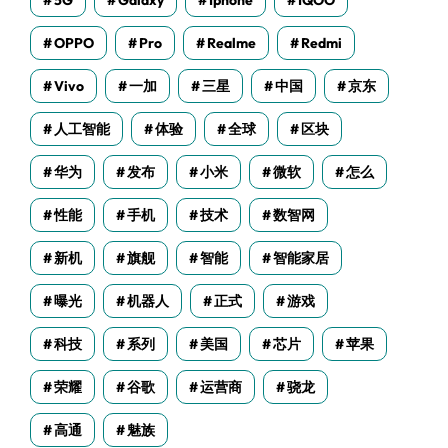
5G
Galaxy
Iphone
IQOO
OPPO
Pro
Realme
Redmi
Vivo
一加
三星
中国
京东
人工智能
体验
全球
区块
华为
发布
小米
微软
怎么
性能
手机
技术
数智网
新机
旗舰
智能
智能家居
曝光
机器人
正式
游戏
科技
系列
美国
芯片
苹果
荣耀
谷歌
运营商
骁龙
高通
魅族