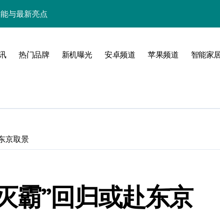
强功能与最新亮点
管家功能实用爆表！
场，优惠评测全攻略！
讯
热门品牌
新机曝光
安卓频道
苹果频道
智能家
秘，速来抢先体验！
级配置，亮点全在这！
折叠新体验不容错过！
览无遗漏！
东京取景
，速来围观！
时掌控不落后！
灭霸”回归或赴东京
用技巧与超值资讯！