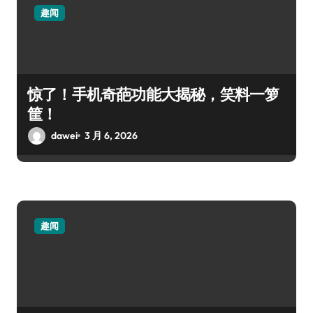
趣闻
惊了！手机奇葩功能大揭秘，笑料一箩
筐！
dawei
3 月 6, 2026
趣闻