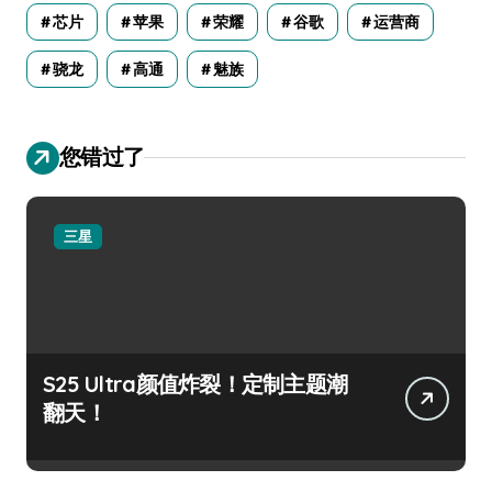
芯片
苹果
荣耀
谷歌
运营商
骁龙
高通
魅族
您错过了
三星
S25 Ultra颜值炸裂！定制主题潮
翻天！