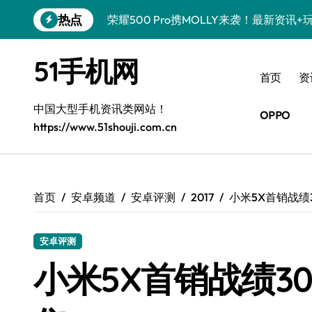
跳
热点
荣耀500 Pro携MOLLY来袭！最新资讯
转
到
真我GT8 Pro震撼登场！特色功能全解
内
51手机网
容
OPPO Find X9 Pro亮点大揭秘，实用
首页
资
vivo S50 Pro mini来袭！小屏旗舰，
中国大型手机资讯类网站！
OPPO
https://www.51shouji.com.cn
REDMI K90深度揭秘！超强配置亮点，
荣耀ROBOT PHONE，智掌生活，资讯
iPhone 17e震撼来袭！性能配置大升级
首页
安卓频道
安卓评测
2017
小米5X首销战绩
华为nova 15 Ultra新功能解锁，限时
安卓评测
三星Galaxy Z Fold7来袭！折叠屏革
小米5X首销战绩30
荣耀WIN资讯秒速达，手机管家助你快人