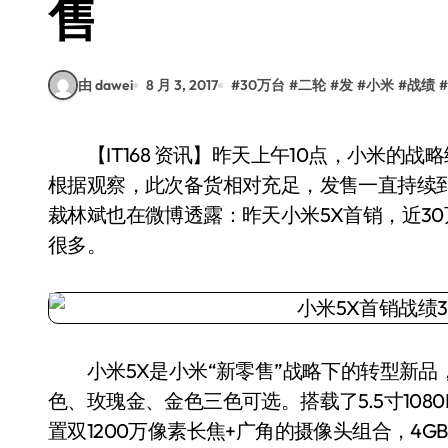
售
由 dawei
8 月 3, 2017
#
30万台
#
二轮
#
发
#
小米
#
战绩
#
【IT168 资讯】昨天上午10点，小米的战略级新品小米5X在小米商城与小米之家同步发售。
根据观察，此次备货相对充足，发售一直持续
裁林斌也在微博透露：昨天小米5X首销，近3
很多。
小米5X是小米“新零售”战略下的转型新品
色、玫瑰金、金色三色可选。搭载了5.5寸108
置双1200万像素长焦+广角的摄像头组合，4GB