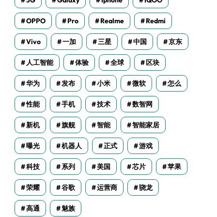
5G
Galaxy
Iphone
IQOO
OPPO
Pro
Realme
Redmi
Vivo
一加
三星
中国
京东
人工智能
体验
全球
区块
华为
发布
小米
微软
怎么
性能
手机
技术
数智网
新机
旗舰
智能
智能家居
曝光
机器人
正式
游戏
科技
系列
美国
芯片
苹果
荣耀
谷歌
运营商
骁龙
高通
魅族