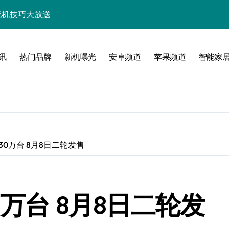
+玩机技巧大放送
析，速来抢先体验！
技巧一网打尽！
讯
热门品牌
新机曝光
安卓频道
苹果频道
智能家
亮点多多速来瞧！
速来一睹为快！
随行一手握！
，速来抢先了解！
30万台 8月8日二轮发售
优惠速抢不容错过！
新，开启科技新视界！
万台 8月8日二轮发
一步领风骚！