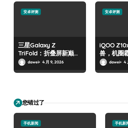
安卓评测
安卓评测
三星Galaxy Z
iQOO Z
TriFold：折叠屏新巅
兽，机圈
峰，手机高手必看！
dawei
4 月 9, 2026
dawei
4 
您错过了
手机新闻
手机新