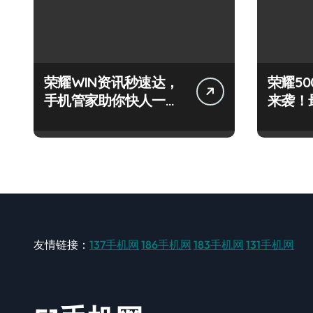
荣耀WIN资讯秒速达，
荣耀500
手机管家助你快人一步
来袭！
领风骚！
技巧大
友情链接：
137手机网
186手机网
183手机网
131手机网