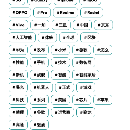
5G
Galaxy
Iphone
IQOO
OPPO
Pro
Realme
Redmi
Vivo
一加
三星
中国
京东
人工智能
体验
全球
区块
华为
发布
小米
微软
怎么
性能
手机
技术
数智网
新机
旗舰
智能
智能家居
曝光
机器人
正式
游戏
科技
系列
美国
芯片
苹果
荣耀
谷歌
运营商
骁龙
高通
魅族