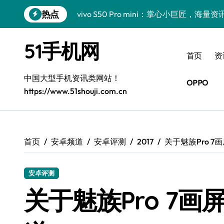
跳
热点
vivo S50 Pro mini：掌心小巨匠，海
转
到
三星Galaxy S26震撼来袭！创新科技亮
内
51手机网
容
小米17 Pro震撼来袭！超实用功能抢先
首页
资
三星Galaxy Z Fold7抢先揭秘！手机管
中国大型手机资讯类网站！
OPPO
https://www.51shouji.com.cn
S25 Ultra颜值炸裂！定制主题潮翻天！
S25+闪亮登场，这样拍更吸睛！
S24+震撼登场，美出新高度！
首页
安卓频道
安卓评测
2017
关于魅族Pro 
S26+颜值暴增！三星机皇美颜秘籍曝光
安卓评测
A56 5G新机登场，三星风尚自此开启！
关于魅族Pro 7
三星Galaxy Z TriFold，三折叠屏新