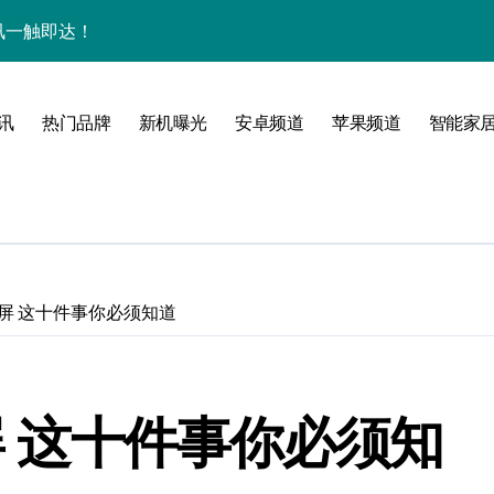
量资讯一触即达！
点，一机全掌握！
揭秘，速来围观！
讯
热门品牌
新机曝光
安卓频道
苹果频道
智能家
家带你探新亮点
7画屏 这十件事你必须知道
画屏 这十件事你必须知
风尚，一手掌控未来！