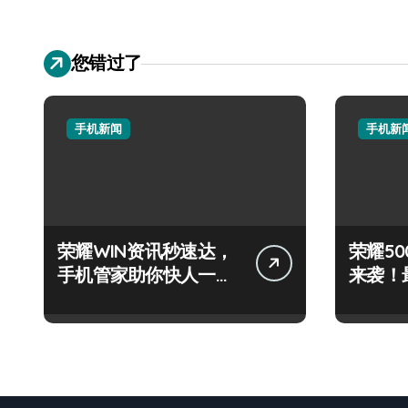
您错过了
手机新闻
手机新
荣耀WIN资讯秒速达，
荣耀500
手机管家助你快人一步
来袭！
领风骚！
技巧大