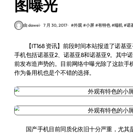
图曝光
由 dawei
7 月 30, 2017
#
外观
#
小屏
#
有特色
#
端机
#
诺
【IT168 资讯】前段时间本站报道了诺基亚手机的产品规划，未来一段时间即将发布的诺基亚
手机包括诺基亚2、诺基亚8和诺基亚9。其中
前发布造声势的。目前网络中曝光除了这款手
作为备用机也是个不错的选择。
国产手机目前同质化依旧十分严重，尤其是