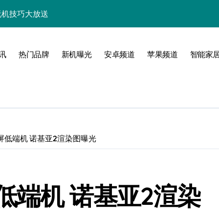
+玩机技巧大放送
析，速来抢先体验！
技巧一网打尽！
讯
热门品牌
新机曝光
安卓频道
苹果频道
智能家
亮点多多速来瞧！
速来一睹为快！
随行一手握！
，速来抢先了解！
屏低端机 诺基亚2渲染图曝光
优惠速抢不容错过！
新，开启科技新视界！
低端机 诺基亚2渲染
一步领风骚！