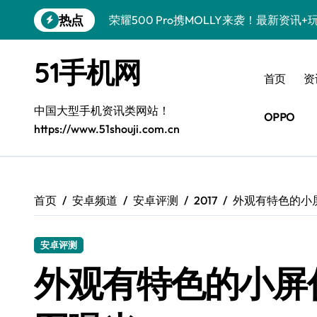
跳
热点
荣耀500 Pro携MOLLY来袭！最新资讯
转
到
真我GT8 Pro震撼登场！特色功能全解
内
51手机网
容
OPPO Find X9 Pro亮点大揭秘，实用
首页
资
vivo S50 Pro mini来袭！小屏旗舰，
中国大型手机资讯类网站！
OPPO
https://www.51shouji.com.cn
REDMI K90深度揭秘！超强配置亮点，
荣耀ROBOT PHONE，智掌生活，资讯
iPhone 17e震撼来袭！性能配置大升级
首页
安卓频道
安卓评测
2017
外观有特色的小
华为nova 15 Ultra新功能解锁，限时
安卓评测
三星Galaxy Z Fold7来袭！折叠屏革
外观有特色的小屏
荣耀WIN资讯秒速达，手机管家助你快人