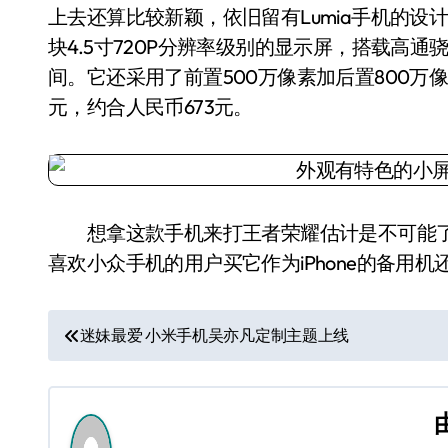
上去还算比较新颖，依旧留有Lumia手机的
块4.5寸720P分辨率级别的显示屏，搭载高通骁
间。它还采用了前置500万像素加后置800万像素的组
元，约合人民币673元。
想拿这款手机来打王者荣耀估计是不可能了
喜欢小众手机的用户买它作为iPhone的备用
文
迷妹最爱 小米手机吴亦凡定制主题上线
章
导