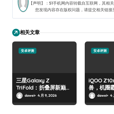
航
【声明】：51手机网内容转载自互联网，其相
您发现内容存在版权问题，请提交相关链接至邮箱
相关文章
安卓评测
安卓评测
三星Galaxy Z
iQOO Z
TriFold：折叠屏新巅
兽，机圈
峰，手机高手必看！
dawei
4 月 9, 2026
dawei
4 