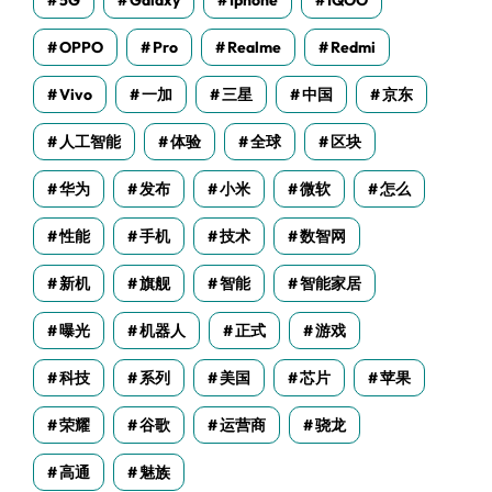
5G
Galaxy
Iphone
IQOO
OPPO
Pro
Realme
Redmi
Vivo
一加
三星
中国
京东
人工智能
体验
全球
区块
华为
发布
小米
微软
怎么
性能
手机
技术
数智网
新机
旗舰
智能
智能家居
曝光
机器人
正式
游戏
科技
系列
美国
芯片
苹果
荣耀
谷歌
运营商
骁龙
高通
魅族