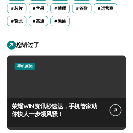
芯片
苹果
荣耀
谷歌
运营商
骁龙
高通
魅族
您错过了
手机新闻
荣耀WIN资讯秒速达，手机管家助
你快人一步领风骚！