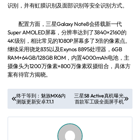
识别，并有虹膜识别及面部识别等安全识别方式。
配置方面，三星Galaxy Note8会搭载新一代
Super AMOLED屏幕，分辨率达到了3840×2160的
4K级别，相比常见的1080P屏幕多了3倍的像素点。
继续采用骁龙835以及Exynos 8895处理器，6GB
RAM+64GB/128GB ROM，内置4000mAh电池，主
摄像头为1200万像素+800万像素双摄组合，具体方
案有待官方揭晓。
文
终于等到：魅族MX6内
三星S8 Active真机曝光
测版更新安卓7.1.1
首款军工级全面屏手机
章
导
航