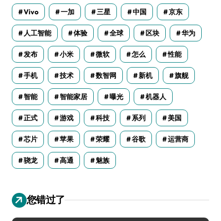
Vivo
一加
三星
中国
京东
人工智能
体验
全球
区块
华为
发布
小米
微软
怎么
性能
手机
技术
数智网
新机
旗舰
智能
智能家居
曝光
机器人
正式
游戏
科技
系列
美国
芯片
苹果
荣耀
谷歌
运营商
骁龙
高通
魅族
您错过了