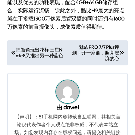
能以及优秀的功耗表现，配合4GB+64GB储存组
合，实际运行流畅。除此之外，酷比H9最大的亮点
就在于搭载1300万像素后置双摄的同时还拥有1600
万像素的前置摄像头，成像素质值得期待。
文
魅族PRO 7/7 Plus评
把颜色玩出花样 三星N
测：开一扇窗，照亮澎
章
ote8又推出另一种蓝色
湃的心
导
航
由
dawei
【声明】：51手机网内容转载自互联网，其相关言
论仅代表作者个人观点绝非权威，不代表本站立
场。如您发现内容存在版权问题，请提交相关链接