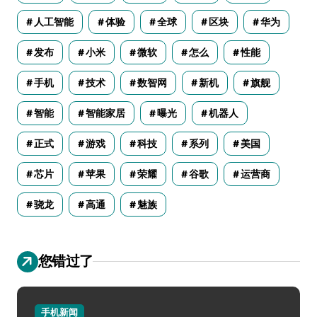
人工智能
体验
全球
区块
华为
发布
小米
微软
怎么
性能
手机
技术
数智网
新机
旗舰
智能
智能家居
曝光
机器人
正式
游戏
科技
系列
美国
芯片
苹果
荣耀
谷歌
运营商
骁龙
高通
魅族
您错过了
手机新闻