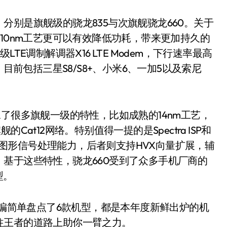
别是旗舰级的骁龙835与次旗舰骁龙660。关于
10nm工艺更可以有效降低功耗，带来更加持久的
TE调制解调器X16 LTE Modem，下行速率最高
目前包括三星S8/S8+、小米6、一加5以及索尼
很多旗舰一级的特性，比如成熟的14nm工艺，
at12网络。特别值得一提的是Spectra ISP和
大的图形信号处理能力，后者则支持HVX向量扩展，辅
基于这些特性，骁龙660受到了众多手机厂商的
型。
编简单盘点了6款机型，都是本年度新鲜出炉的机
往王者的道路上助你一臂之力。