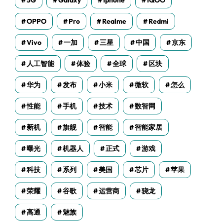
5G
Galaxy
Iphone
IQOO
OPPO
Pro
Realme
Redmi
Vivo
一加
三星
中国
京东
人工智能
体验
全球
区块
华为
发布
小米
微软
怎么
性能
手机
技术
数智网
新机
旗舰
智能
智能家居
曝光
机器人
正式
游戏
科技
系列
美国
芯片
苹果
荣耀
谷歌
运营商
骁龙
高通
魅族