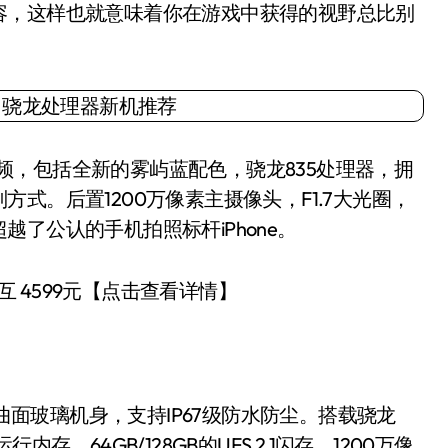
容，这样也就意味着你在游戏中获得的视野总比别
频频，包括全新的雾屿蓝配色，骁龙835处理器，拥
式。后置1200万像素主摄像头，F1.7大光圈，
了公认的手机拍照标杆iPhone。
互 4599元【点击查看详情】
曲面玻璃机身，支持IP67级防水防尘。搭载骁龙
内存，64GB/128GB的UFS 2.1闪存，1200万像