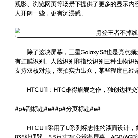
观影、浏览网页等场景下提供了更多的显示内
人开阔一些，更有沉浸感。
除了这块屏幕，三星Galaxy S8也是亮点
有虹膜识别、人脸识别和指纹识别三种生物识别方
支持双核对焦，夜拍实力出众，某些程度已经超越
HTC U11：HTC难得旗舰之作，独创边框交
#p#副标题#e##p#分页标题#e#
HTC U11采用了U系列标志性的液面设计，
835处理器，5.5英寸2K分辨率屏幕，4GB/6GB运行