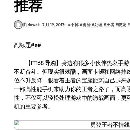
推荐
由 dawei
7 月 19, 2017
#
不掉
#
勇登
#
处理
#
王者
#
骁龙
#
副标题#e#
【IT168 导购】身边有很多小伙伴热衷手
不断奋斗。但现实很残酷，画面卡顿和网络掉
位不升反降，眼看着王者的宝座距离自己越来越
一部高性能手机来助力你的王者之路了，而高
性，不仅可以轻松处理游戏中的激战画面，更
机的重要参考。