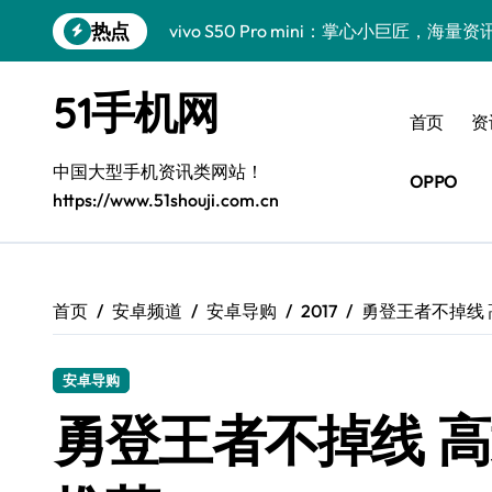
跳
热点
vivo S50 Pro mini：掌心小巨匠，海
转
到
三星Galaxy S26震撼来袭！创新科技亮
内
51手机网
容
小米17 Pro震撼来袭！超实用功能抢先
首页
资
三星Galaxy Z Fold7抢先揭秘！手机管
中国大型手机资讯类网站！
OPPO
https://www.51shouji.com.cn
S25 Ultra颜值炸裂！定制主题潮翻天！
S25+闪亮登场，这样拍更吸睛！
S24+震撼登场，美出新高度！
首页
安卓频道
安卓导购
2017
勇登王者不掉线
S26+颜值暴增！三星机皇美颜秘籍曝光
安卓导购
A56 5G新机登场，三星风尚自此开启！
勇登王者不掉线 
三星Galaxy Z TriFold，三折叠屏新