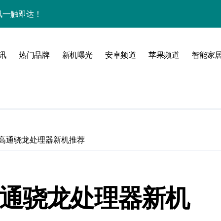
量资讯一触即达！
点，一机全掌握！
揭秘，速来围观！
讯
热门品牌
新机曝光
安卓频道
苹果频道
智能家
家带你探新亮点
 高通骁龙处理器新机推荐
高通骁龙处理器新机
风尚，一手掌控未来！