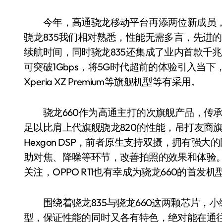
今年，高通骁龙移动平台再添两位新成员，分
骁龙835我们相对熟悉，性能无需多言，先进的
续航时间，同时骁龙835还集成了业内首款千兆级L
可突破1Gbps，将5G时代超前的体验引入当下，
Xperia XZ Premium等旗舰机型等有采用。
骁龙660作为高通主打的次旗舰产品，传承了
足以比肩上代旗舰骁龙820的性能，吊打友商旗舰的C
Hexgon DSP，前者原生支持双摄，拥有强
助对焦、降噪等环节，改善拍照的效果和体验。
关注，OPPO R11也有幸成为骁龙660的首发机
围绕着骁龙835与骁龙660这两颗芯片，小
型，保证性能的同时又各有特色，绝对能在通