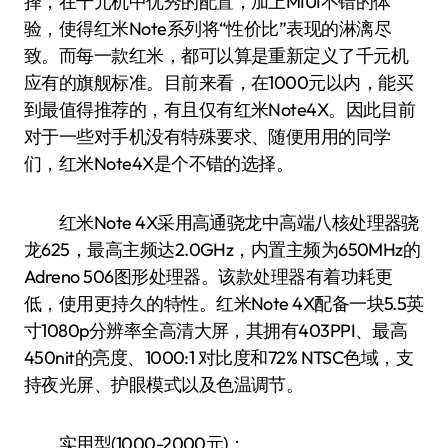
择，在千元机中优秀的配置，加上MIUI不错的体
验，使得红米Note系列将“性价比”表现的淋漓尽
致。而每一款红米，都可以算是重新定义了千元机
应有的旗舰标准。目前来看，在1000元以内，能买
到最值得推荐的，有且仅有红米Note4X。因此目前
对于一些对手机没有特殊要求、随便用用的同学
们，红米Note4X是个不错的选择。
红米Note 4X采用高通骁龙中高端八核处理器骁
龙625，最高主频达2.0GHz，内置主频为650MHz的
Adreno 506图形处理器。该款处理器有着功耗更
低，使用更持久的特性。红米Note 4X配备一块5.5英
寸1080p分辨率全高清大屏，其拥有403PPI、最高
450nit的亮度、1000:1 对比度和72% NTSC色域，支
持夜光屏、护眼模式以及色温调节。
实用型(1000-2000元)：