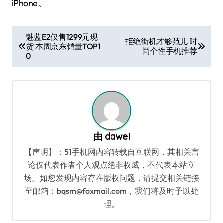
iPhone。
文
魅蓝E2仅售1299元现
拒绝街机才够范儿 时
货 本周京东销量TOP1
章
尚个性手机推荐
0
导
航
由
dawei
【声明】：51手机网内容转载自互联网，其相关言
论仅代表作者个人观点绝非权威，不代表本站立
场。如您发现内容存在版权问题，请提交相关链接
至邮箱：bqsm@foxmail.com，我们将及时予以处
理。