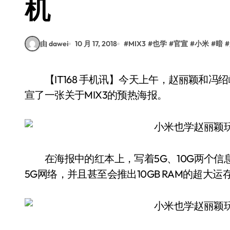
机
由 dawei
10 月 17, 2018
#
MIX3
#
也学
#
官宣
#
小米
#
暗
#
【IT168 手机讯】今天上午，赵丽颖和冯绍峰结婚的喜讯刷遍了微博。而小米手机也适时的官
宣了一张关于MIX3的预热海报。
在海报中的红本上，写着5G、10G两个信息
5G网络，并且甚至会推出10GB RAM的超大运