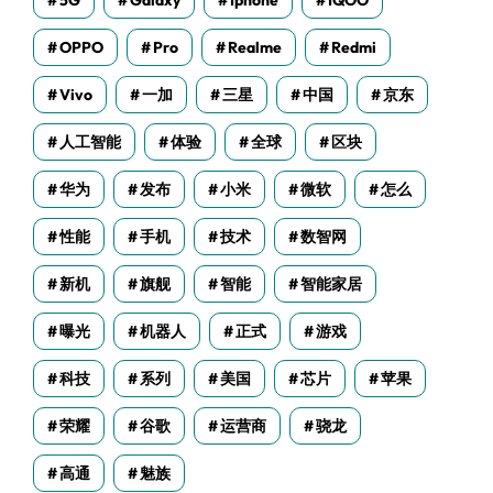
5G
Galaxy
Iphone
IQOO
OPPO
Pro
Realme
Redmi
Vivo
一加
三星
中国
京东
人工智能
体验
全球
区块
华为
发布
小米
微软
怎么
性能
手机
技术
数智网
新机
旗舰
智能
智能家居
曝光
机器人
正式
游戏
科技
系列
美国
芯片
苹果
荣耀
谷歌
运营商
骁龙
高通
魅族