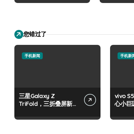
您错过了
手机新闻
手机新
三星Galaxy Z
vivo S
TriFold，三折叠屏新风
心小巨
尚，一手掌控未来！
触即达