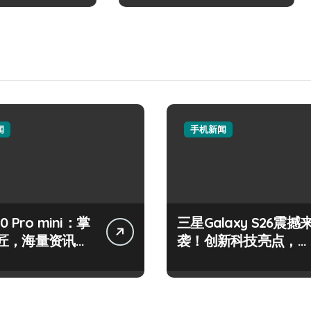
闻
手机新闻
50 Pro mini：掌
三星Galaxy S26震撼
匠，海量资讯一
袭！创新科技亮点，一
！
机全掌握！