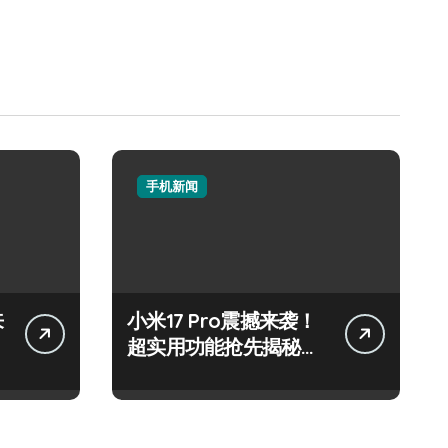
手机新闻
来
小米17 Pro震撼来袭！
超实用功能抢先揭秘，
速来围观！