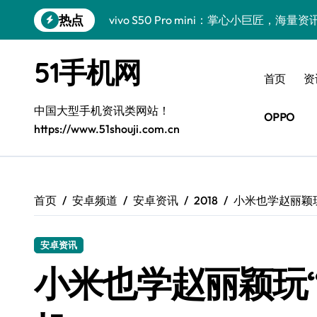
跳
热点
vivo S50 Pro mini：掌心小巨匠，海
转
到
三星Galaxy S26震撼来袭！创新科技亮
内
51手机网
容
小米17 Pro震撼来袭！超实用功能抢先
首页
资
三星Galaxy Z Fold7抢先揭秘！手机管
中国大型手机资讯类网站！
OPPO
https://www.51shouji.com.cn
S25 Ultra颜值炸裂！定制主题潮翻天！
S25+闪亮登场，这样拍更吸睛！
S24+震撼登场，美出新高度！
首页
安卓频道
安卓资讯
2018
小米也学赵丽颖玩
S26+颜值暴增！三星机皇美颜秘籍曝光
安卓资讯
A56 5G新机登场，三星风尚自此开启！
小米也学赵丽颖玩“官
三星Galaxy Z TriFold，三折叠屏新