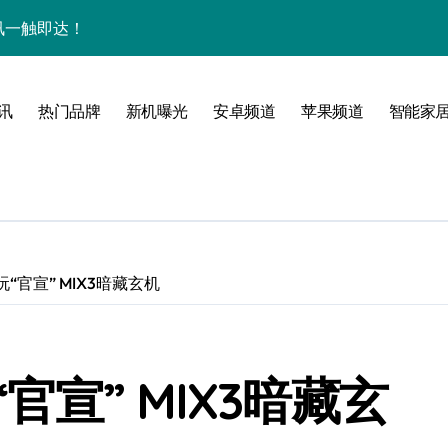
量资讯一触即达！
点，一机全掌握！
揭秘，速来围观！
讯
热门品牌
新机曝光
安卓频道
苹果频道
智能家
家带你探新亮点
“官宣” MIX3暗藏玄机
宣” MIX3暗藏玄
风尚，一手掌控未来！