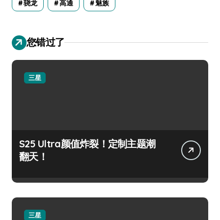
骁龙
高通
魅族
您错过了
三星
S25 Ultra颜值炸裂！定制主题潮
翻天！
三星