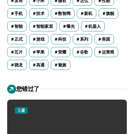
发布
小米
微软
怎么
性能
手机
技术
数智网
新机
旗舰
智能
智能家居
曝光
机器人
正式
游戏
科技
系列
美国
芯片
苹果
荣耀
谷歌
运营商
骁龙
高通
魅族
您错过了
三星