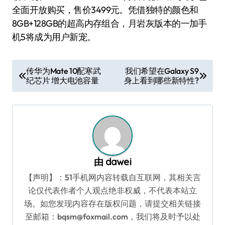
全面开放购买，售价3499元。凭借独特的颜色和
8GB+128GB的超高内存组合，月岩灰版本的一加手
机5将成为用户新宠。
文
传华为Mate 10配寒武
我们希望在Galaxy S9
纪芯片 增大电池容量
身上看到哪些新特性?
章
导
航
由
dawei
【声明】：51手机网内容转载自互联网，其相关言
论仅代表作者个人观点绝非权威，不代表本站立
场。如您发现内容存在版权问题，请提交相关链接
至邮箱：bqsm@foxmail.com，我们将及时予以处