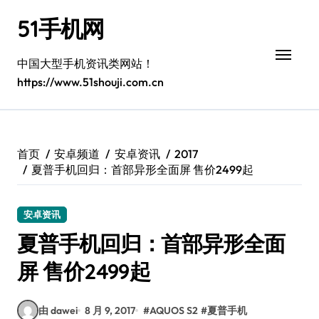
跳
51手机网
转
到
内
中国大型手机资讯类网站！
容
https://www.51shouji.com.cn
首页
安卓频道
安卓资讯
2017
夏普手机回归：首部异形全面屏 售价2499起
安卓资讯
夏普手机回归：首部异形全面
屏 售价2499起
由 dawei
8 月 9, 2017
#
AQUOS S2
#
夏普手机