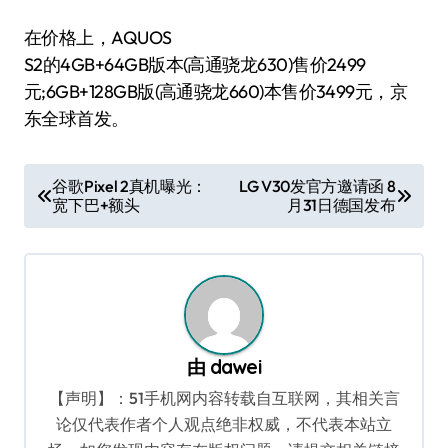
在价格上，AQUOS
S2的4GB+64GB版本(高通骁龙630)售价2499
元;6GB+128GB版(高通骁龙660)本售价3499元，京
东全球首发。
文
谷歌Pixel 2真机曝光：
LG V30发官方邀请函 8
宽下巴+额头
月31日德国发布
章
导
航
由
dawei
【声明】：51手机网内容转载自互联网，其相关言
论仅代表作者个人观点绝非权威，不代表本站立