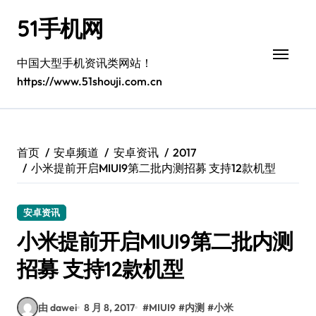
跳
51手机网
转
到
内
中国大型手机资讯类网站！
容
https://www.51shouji.com.cn
首页
安卓频道
安卓资讯
2017
小米提前开启MIUI9第二批内测招募 支持12款机型
安卓资讯
小米提前开启MIUI9第二批内测
招募 支持12款机型
由 dawei
8 月 8, 2017
#
MIUI9
#
内测
#
小米