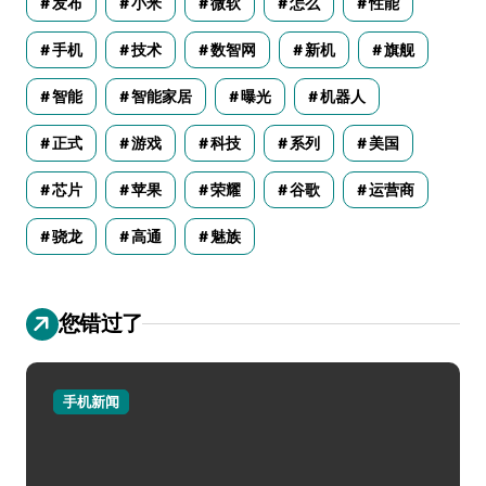
发布
小米
微软
怎么
性能
手机
技术
数智网
新机
旗舰
智能
智能家居
曝光
机器人
正式
游戏
科技
系列
美国
芯片
苹果
荣耀
谷歌
运营商
骁龙
高通
魅族
您错过了
手机新闻