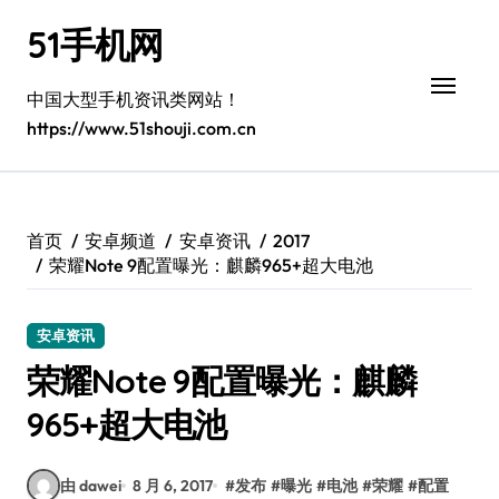
跳
51手机网
转
到
内
中国大型手机资讯类网站！
容
https://www.51shouji.com.cn
首页
安卓频道
安卓资讯
2017
荣耀Note 9配置曝光：麒麟965+超大电池
安卓资讯
荣耀Note 9配置曝光：麒麟
965+超大电池
由 dawei
8 月 6, 2017
#
发布
#
曝光
#
电池
#
荣耀
#
配置