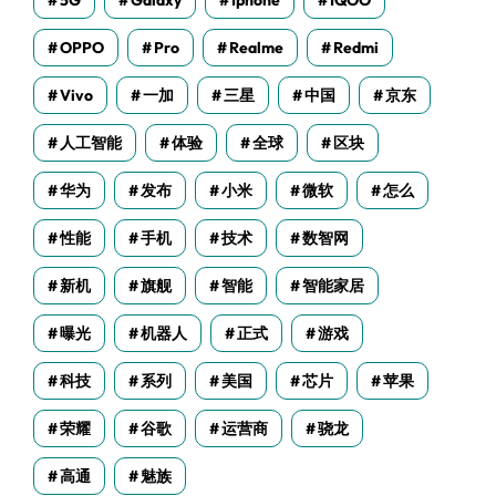
5G
Galaxy
Iphone
IQOO
OPPO
Pro
Realme
Redmi
Vivo
一加
三星
中国
京东
人工智能
体验
全球
区块
华为
发布
小米
微软
怎么
性能
手机
技术
数智网
新机
旗舰
智能
智能家居
曝光
机器人
正式
游戏
科技
系列
美国
芯片
苹果
荣耀
谷歌
运营商
骁龙
高通
魅族