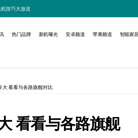
+玩机技巧大放送
析，速来抢先体验！
技巧一网打尽！
讯
热门品牌
新机曝光
安卓频道
苹果频道
智能家
亮点多多速来瞧！
速来一睹为快！
随行一手握！
，速来抢先了解！
竟多大 看看与各路旗舰对比
优惠速抢不容错过！
新，开启科技新视界！
多大 看看与各路旗舰
一步领风骚！