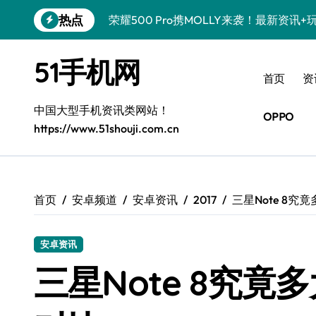
跳
热点
荣耀500 Pro携MOLLY来袭！最新资讯
转
到
真我GT8 Pro震撼登场！特色功能全解
内
51手机网
容
OPPO Find X9 Pro亮点大揭秘，实用
首页
资
vivo S50 Pro mini来袭！小屏旗舰，
中国大型手机资讯类网站！
OPPO
https://www.51shouji.com.cn
REDMI K90深度揭秘！超强配置亮点，
荣耀ROBOT PHONE，智掌生活，资讯
iPhone 17e震撼来袭！性能配置大升级
首页
安卓频道
安卓资讯
2017
三星Note 8究
华为nova 15 Ultra新功能解锁，限时
安卓资讯
三星Galaxy Z Fold7来袭！折叠屏革
三星Note 8究竟
荣耀WIN资讯秒速达，手机管家助你快人