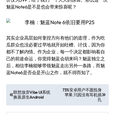
魅蓝Note6是不是也会带来惊喜呢？
其实企业高层如何拿捏方向有他们的道理，作为吃
瓜群众也没必要过早地就开始吐槽、讨伐，因为你
都不了解内情。作为企业，每一个决定都影响着自
己的前途命运，你觉得魅蓝会胡来吗？魅蓝独立之
后，相信李楠能够带领魅蓝走出另外一条路，而魅
蓝Note6是否会是开山之作，就不得而知了。
文
73%安卓用户不愿投身
联想放弃Vibe UI系统
苹果 只因没有耳机插
章
换装原生Android
孔
导
航